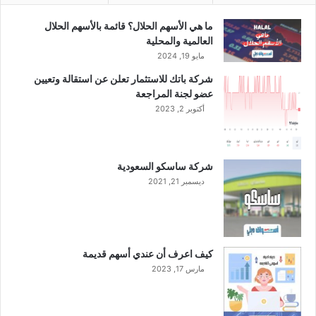
ع
س
ا
ه
ما هي الأسهم الحلال؟ قائمة بالأسهم الحلال
ل
م
العالمية والمحلية
ر
إ
مايو 19, 2024
ا
ل
شركة باتك للاستثمار تعلن عن استقالة وتعيين
ب
ى
عضو لجنة المراجعة
ع
5
ب
أكتوبر 2, 2023
0
ل
ه
غ
ل
ت
ل
شركة ساسكو السعودية
2
ة
ديسمبر 21, 2021
9
.
7
م
ل
كيف اعرف أن عندي أسهم قديمة
ي
مارس 17, 2023
و
ن
ر