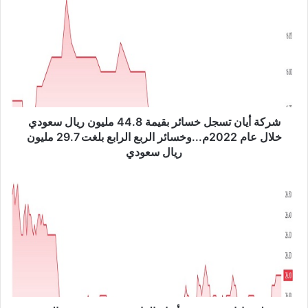
ر
ك
ة
أ
ي
ا
ن
ت
س
شركة أيان تسجل خسائر بقيمة 44.8 مليون ريال سعودي
ج
خلال عام 2022م...وخسائر الربع الرابع بلغت 29.7 مليون
ل
ريال سعودي
خ
س
م
ا
ج
ئ
ل
ر
س
ب
إ
ق
د
ي
ا
م
ر
ة
ة