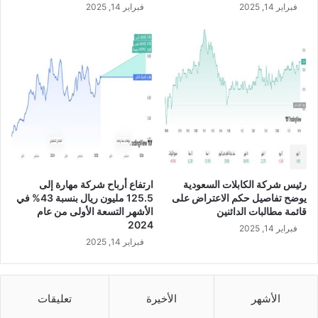
فبراير 14, 2025
فبراير 14, 2025
ع
ب
ا
ت
م
ج
2
ز
0
ئ
2
ة
2
ا
م
ل
.
ق
.
ي
.
م
و
ة
رئيس شركة الكابلات السعودية
ارتفاع أرباح شركة مهارة إلى
خ
ا
يوضح تفاصيل حكم الاعتراض على
125.5 مليون ريال بنسبة 43% في
س
ل
قائمة مطالبات الدائنين
الأشهر التسعة الأولى من عام
ا
أ
2024
فبراير 14, 2025
ئ
س
فبراير 14, 2025
ر
م
ا
ي
ل
ة
ر
ل
الأشهر
الأخيرة
تعليقات
ب
ل