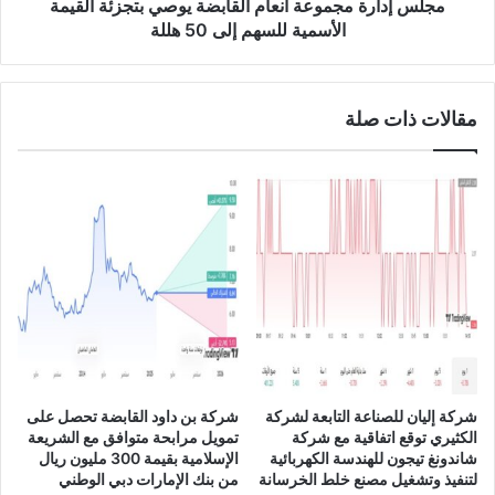
4
م
مجلس إدارة مجموعة أنعام القابضة يوصي بتجزئة القيمة
4
ج
الأسمية للسهم إلى 50 هللة
.
م
8
و
م
ع
ل
مقالات ذات صلة
ة
ي
أ
و
ن
ن
ع
ر
ا
ي
م
ا
ا
ل
ل
س
ق
ع
ا
و
ب
د
ض
ي
ة
شركة إليان للصناعة التابعة لشركة
شركة بن داود القابضة تحصل على
خ
ي
الكثيري توقع اتفاقية مع شركة
تمويل مرابحة متوافق مع الشريعة
ل
و
شاندونغ تيجون للهندسة الكهربائية
الإسلامية بقيمة 300 مليون ريال
ا
ص
لتنفيذ وتشغيل مصنع خلط الخرسانة
من بنك الإمارات دبي الوطني
ل
ي