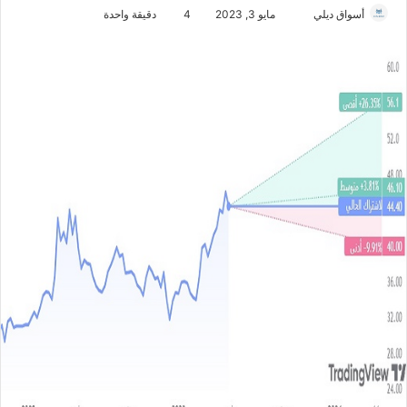
أسواق ديلي
أ
مايو 3, 2023
4
دقيقة واحدة
ر
س
ل
ب
ر
ي
د
ا
إ
ل
ك
ت
ر
و
ن
ي
ا