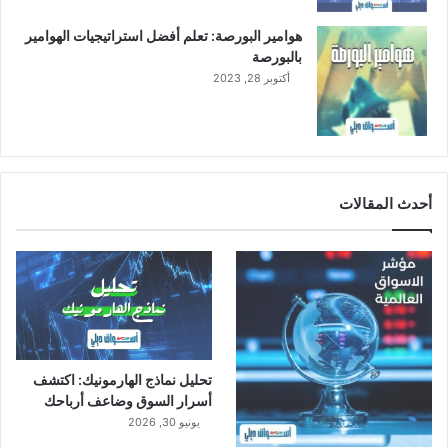
ي
ا
هوامير البورصة: تعلم أفضل استراتيجيات الهوامير
ل
بالبورصة
س
أكتوبر 28, 2023
ع
و
د
ي
أحدث المقالات
تحليل نماذج الهارمونيك: اكتشف
أسرار السوق وضاعف أرباحك
يونيو 30, 2026