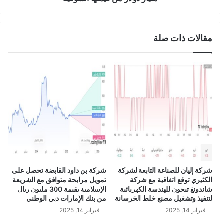
4
ت
ا
ل
مقالات ذات صلة
م
ا
ل
ك
ة
ل
ش
ر
ك
ة
ج
و
ج
شركة إليان للصناعة التابعة لشركة
شركة بن داود القابضة تحصل على
ل
الكثيري توقع اتفاقية مع شركة
تمويل مرابحة متوافق مع الشريعة
ت
شاندونغ تيجون للهندسة الكهربائية
الإسلامية بقيمة 300 مليون ريال
ت
لتنفيذ وتشغيل مصنع خلط الخرسانة
من بنك الإمارات دبي الوطني
ك
فبراير 14, 2025
فبراير 14, 2025
ب