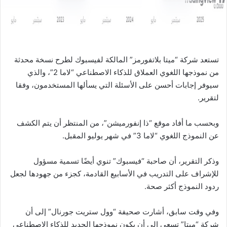
ا
تستعد شركة “ميتا بلاتفورمز” المالكة لفيسبوك لطرح نسخة محدثة
من نموذجها اللغوي العملاق للذكاء الاصطناعي “لاما 2”، والذي
سيوفر إجابات أحسن على الأسئلة التي يسألها المستخدمون، وفقا
لتقرير.
وبحسب ما أفاد موقع “ذا إنفورميشن”، من المنتظر أن يتم الكشف
عن النموذج اللغوي “لاما 3” في شهر يوليو المقبل.
وذكر التقرير، أن صاحبة “فيسبوك” تنوي أيضًا تسمية مسؤول
للإشراف على التدريب في الأسابيع القادمة، كجزء من جهودها لجعل
ردود النموذج أكثر صحة.
وفي وقت سابق، أشارت صحيفة “وول ستريت جورنال” إلى أن
شركة “ميتا” تسعى إلى أن يكون نموذجها الجديد للذكاء الاصطناعي