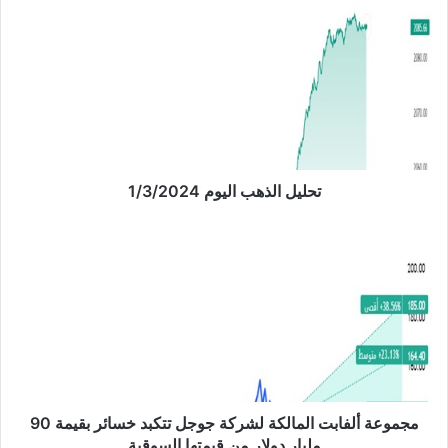
ح
ل
ي
ل
ا
ل
ذ
ه
ب
تحليل الذهب اليوم 1/3/2024
ا
ل
م
ي
ج
و
م
م
و
1
ع
/
ة
3
أ
/
ل
2
ف
0
ا
مجموعة ألفابت المالكة لشركة جوجل تتكبد خسائر بقيمة 90
2
ب
مليار دولار من قيمتها السوقية