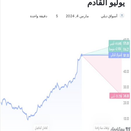
يوليو القادم
أسواق ديلي
أ
مارس 4, 2024
5
دقيقة واحدة
ر
س
ل
ب
ر
ي
د
ا
إ
ل
ك
ت
ر
و
ن
ي