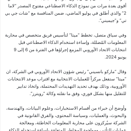
أقوى بعدة مرات من نموذج الذكاء الاصطناعي مفتوح المصدر “لاما
2” والذي أطلق في يوليو الماضي، ضمن المنافسة مع “شات جي بي
تي” و”جيميني”.
وفي سياق متصل، تخطط “ميتا” لتأسيس فريق متخصص في محاربة
المعلومات المُضللة، وإساءة استخدام الذكاء الاصطناعي قبل
انتخابات الاتحاد الأوروبي المزمع إجراؤها في الفترة من 6 إلى 9
يونيو 2024.
وقال “ماركو بانسيني” رئيس شؤون الاتحاد الأوروبي في الشركة، ان
“ميتا” ستفعل مركزاً للعمليات الانتخابية مع اقتراب موعد الانتخابات
الأوروبية، وذلك بهدف تحديد التهديدات المحتملة، واتخاذ تدابير
للتقليل منها بشكل فوري، وفق ما نقلته وكالة “رويترز”.
وأوضح أن خبراء من أقسام الاستخبارات، وعلوم البيانات، والهندسة،
والبحوث، والعمليات، وسياسة المحتوى، والفرق القانونية في
الشركة سيُركزون على محاربة المعلومات الخاطئة، ومعالجة
عمليات التأثير، ومواجهة المخاطر المتعلقة بإساءة استخدام الذكاء