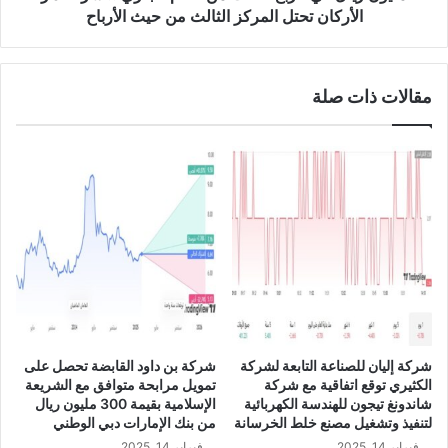
ه
ت
الأركان تحتل المركز الثالث من حيث الأرباح
ا
ب
ت
س
ق
و
ر
مقالات ذات صلة
ق
ي
ا
ر
ل
ا
أ
ل
س
ت
ه
ق
م
ي
ا
ي
ل
م
س
ا
ع
ل
و
ش
د
شركة إليان للصناعة التابعة لشركة
شركة بن داود القابضة تحصل على
ر
ي
الكثيري توقع اتفاقية مع شركة
تمويل مرابحة متوافق مع الشريعة
ع
ي
شاندونغ تيجون للهندسة الكهربائية
الإسلامية بقيمة 300 مليون ريال
ي
ح
لتنفيذ وتشغيل مصنع خلط الخرسانة
من بنك الإمارات دبي الوطني
ا
ق
فبراير 14, 2025
فبراير 14, 2025