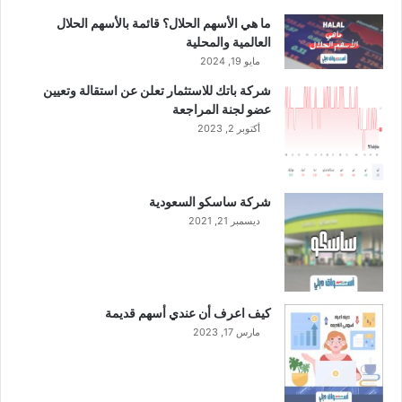
ا
ل
ما هي الأسهم الحلال؟ قائمة بالأسهم الحلال
ل
ف
العالمية والمحلية
ا
ي
مايو 19, 2024
ل
ا
شركة باتك للاستثمار تعلن عن استقالة وتعيين
ر
ل
عضو لجنة المراجعة
ب
ر
ع
أكتوبر 2, 2023
ب
ا
ع
ل
ا
ث
ل
شركة ساسكو السعودية
ا
ث
ديسمبر 21, 2021
ل
ا
ث
ل
م
ث
ن
م
ا
ن
كيف اعرف أن عندي أسهم قديمة
ل
ا
مارس 17, 2023
ع
ل
ا
ع
م
ا
ا
م