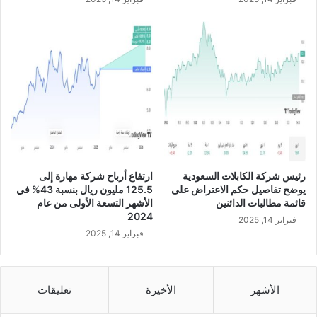
ل
ق
خ
أ
ا
ر
ص
ب
ب
ا
أ
ح
ع
ب
م
ق
ا
ي
ل
م
ه
ة
ا
9
رئيس شركة الكابلات السعودية
ارتفاع أرباح شركة مهارة إلى
و
7
يوضح تفاصيل حكم الاعتراض على
125.5 مليون ريال بنسبة 43% في
أ
1
قائمة مطالبات الدائنين
الأشهر التسعة الأولى من عام
ن
م
2024
فبراير 14, 2025
ش
ل
فبراير 14, 2025
ط
ي
ت
و
ه
ن
ا
ر
الأشهر
الأخيرة
تعليقات
خ
ي
ل
ا