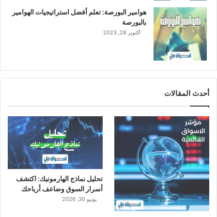
ل
ا
هوامير البورصة: تعلم أفضل استراتيجيات الهوامير
ج
ل
بالبورصة
ا
ج
أكتوبر 28, 2023
ر
ا
ي
ر
ي
.
.
ش
أحدث المقالات
ر
ك
ة
د
ا
ر
ا
ل
تحليل نماذج الهارمونيك: اكتشف
أ
أسرار السوق وضاعف أرباحك
ر
ك
يونيو 30, 2026
ا