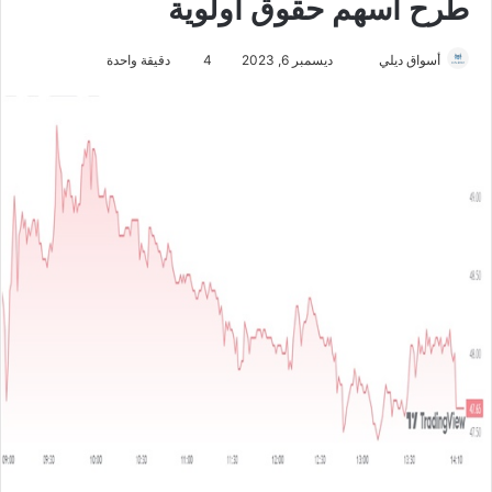
طرح أسهم حقوق أولوية
أسواق ديلي
أ
ديسمبر 6, 2023
4
دقيقة واحدة
ر
س
ل
ب
ر
ي
د
ا
إ
ل
ك
ت
ر
و
ن
ي