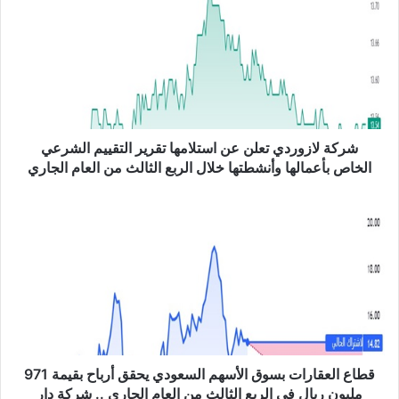
ك
ة
ل
ا
ز
و
ر
د
شركة لازوردي تعلن عن استلامها تقرير التقييم الشرعي
ي
الخاص بأعمالها وأنشطتها خلال الربع الثالث من العام الجاري
ت
ع
ق
ل
ط
ن
ا
ع
ع
ن
ا
ا
ل
س
ع
ت
ق
ل
ا
ا
ر
قطاع العقارات بسوق الأسهم السعودي يحقق أرباح بقيمة 971
م
ا
مليون ريال في الربع الثالث من العام الجاري .. شركة دار