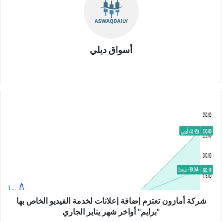
أسواق ديلي
موق
ع
الوي
ب
ش
ر
ك
ة
أ
م
ا
ز
و
ن
شركة أمازون تعتزم إضافة إعلانات لخدمة الفيديو الخاص بها
ت
"برايم" أواخر شهر يناير الجاري
ع