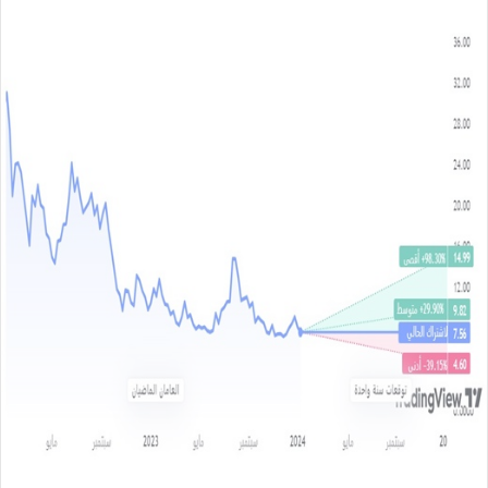
س
ل
ب
ر
ي
د
ا
إ
ل
ك
ت
ر
و
ن
ي
ا