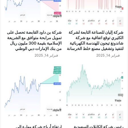
ل
ع
ف
و
ي
د
د
ي
ي
U
شركة إليان للصناعة التابعة لشركة
شركة بن داود القابضة تحصل على
و
S
الكثيري توقع اتفاقية مع شركة
تمويل مرابحة متوافق مع الشريعة
ا
D
شاندونغ تيجون للهندسة الكهربائية
الإسلامية بقيمة 300 مليون ريال
ل
/
لتنفيذ وتشغيل مصنع خلط الخرسانة
من بنك الإمارات دبي الوطني
خ
S
فبراير 14, 2025
فبراير 14, 2025
ا
A
ص
R
ب
ه
ا
"
ب
ر
ا
ي
م
"
رئيس شركة الكابلات السعودية
ارتفاع أرباح شركة مهارة إلى