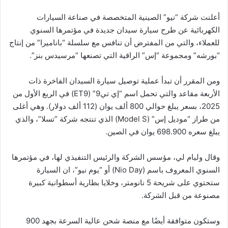
أعلنت شركة “نيو” الصينية المتخصصة في صناعة السيارات
الكهربائية عن طرح سيارة سيدان جديدة في مؤتمرها السنوي
للعملاء، والتي من المفترض أن تنافس مع سلسلة “باناميرا” من إنتاج
“بورشه” ومجموعة “إس” الراقية التي تصنعها “مرسيدس بنز”.
ومن المقرر أن تبدأ عملية توصيل سيارة السيدان الفاخرة ذات
الأربعة مقاعد والتي تحمل اسم “إي تي9” (ET9) في الربع الأول من
2025، بسعر يبلغ حوالي 800 ألف يوان (112 ألف دولار). وهي أغلى
من طراز “موديل إس” (Model S) الذي تنتجه شركة “تسلا”، والذي
يبلغ سعره 698.900 يوان في الصين.
وقال وليام لي، مؤسس الشركة والرئيس التنفيذي لها، في مؤتمرها
السنوي المعروف باسم (Nio Day) أو “يوم نيو”، ان السيارة
ستحتوي على شريحة 5 نانومتر، وخلايا بطارية أسطوانية كبيرة
مصنوعة من قبل الشركة.
وستكون متوافقة أيضًا مع منصة شحن عالية السرعة بجهد 900