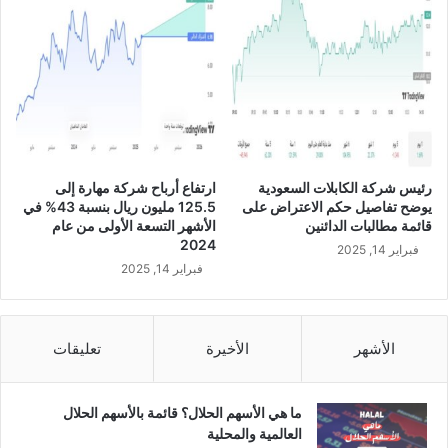
ل
ب
ي
ع
ه
د
ا
ا
“
ن
إ
س
ي
ج
ل
ل
و
أ
رئيس شركة الكابلات السعودية
ارتفاع أرباح شركة مهارة إلى
ن
س
يوضح تفاصيل حكم الاعتراض على
125.5 مليون ريال بنسبة 43% في
م
و
قائمة مطالبات الدائنين
الأشهر التسعة الأولى من عام
ا
ء
2024
فبراير 14, 2025
س
أ
فبراير 14, 2025
ك
د
”
ا
م
ء
ن
ي
الأشهر
الأخيرة
تعليقات
ت
و
س
م
ل
ى
ما هي الأسهم الحلال؟ قائمة بالأسهم الحلال
ا
ل
العالمية والمحلية