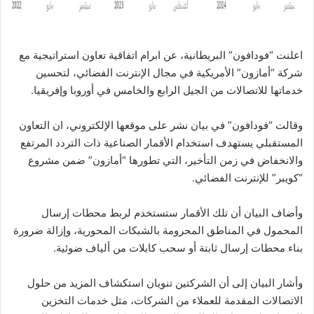
اعلنت “فودافون” البريطانية، عن ابرام اتفاقية تعاون استراتيجية مع
شركة “أمازون” الأمريكية في مجال الإنترنت الفضائي، لتحسين
خدماتها للاتصالات من الجيل الرابع والخامس في أوروبا وإفريقيا.
وقالت “فودافون” في بيان نشر على موقعها الإلكتروني، ان التعاون
المستقبلي يستهدف استخدام الأقمار الصناعية ذات التردد المرتفع
والانخفاض في زمن التأخير، التي تطورها “أمازون” ضمن مشروع
“كويبر” للإنترنت الفضائي.
وأضاف البيان أن تلك الأقمار ستستخدم لربط محطات إرسال
المحمول في المناطق المحرومة بالشبكات المحورية، وإزالة ضرورة
بناء محطات إرسال ثابتة أو سحب كابلات من ألياف ضوئية.
وأشار البيان إلى أن الشركتين تنويان استكشاف المزيد من حلول
الاتصالات المقدمة للعملاء من الشركات، مثل خدمات التخزين