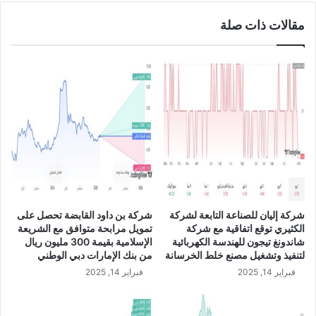
ق
ن
مقالات ذات صلة
ي
ي
ق
و
اً
ل
ف
ل
ي
س
ا
ي
ل
ا
م
ر
ز
ا
ا
ت
ي
ا
ا
ل
ا
ك
شركة إليان للصناعة التابعة لشركة
شركة بن داود القابضة تحصل على
ل
ه
الكثيري توقع اتفاقية مع شركة
تمويل مرابحة متوافق مع الشريعة
ت
ر
شاندونغ تيجون للهندسة الكهربائية
الإسلامية بقيمة 300 مليون ريال
ي
ب
لتنفيذ وتشغيل مصنع خلط الخرسانة
من بنك الإمارات دبي الوطني
ح
ا
فبراير 14, 2025
فبراير 14, 2025
ص
ئ
ل
ي
ع
ة