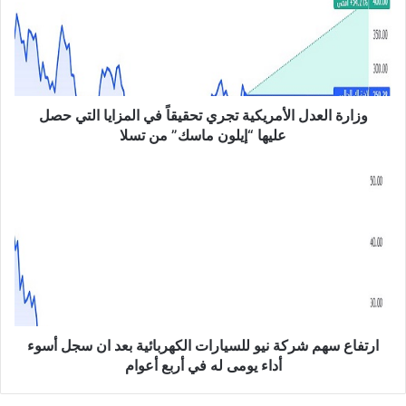
ة
ا
ل
ع
د
ل
وزارة العدل الأمريكية تجري تحقيقاً في المزايا التي حصل
ا
عليها “إيلون ماسك” من تسلا
ل
أ
ا
م
ر
ر
ت
ي
ف
ك
ا
ي
ع
ة
س
ت
ه
ج
م
ر
ش
ارتفاع سهم شركة نيو للسيارات الكهربائية بعد ان سجل أسوء
ي
ر
أداء يومى له في أربع أعوام
ت
ك
ح
ة