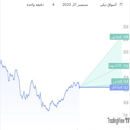
أسواق ديلي
أ
سبتمبر 21, 2023
4
دقيقة واحدة
ر
س
ل
ب
ر
ي
د
ا
إ
ل
ك
ت
ر
و
ن
ي
ا