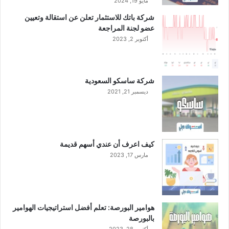
مايو 19, 2024
ل
ف
شركة باتك للاستثمار تعلن عن استقالة وتعيين
ب
ع
عضو لجنة المراجعة
ر
ا
ي
أكتوبر 2, 2023
ل
و
ي
ا
ا
ل
ت
شركة ساسكو السعودية
خ
م
ديسمبر 21, 2021
د
ل
م
ت
ا
ق
ت
ى
ا
ا
كيف اعرف أن عندي أسهم قديمة
ل
ل
مارس 17, 2023
ل
ت
و
ط
ج
و
س
ع
ت
ا
هوامير البورصة: تعلم أفضل استراتيجيات الهوامير
ي
ل
بالبورصة
ة
ق