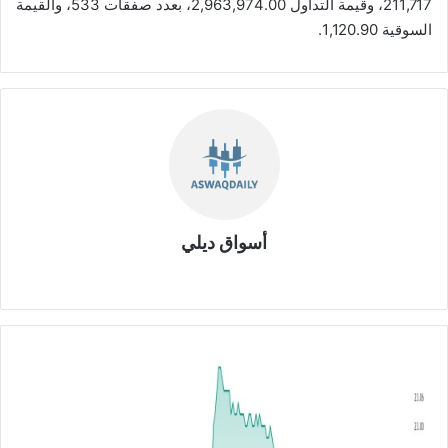
211,717، وقيمة التداول 2,963,974.00، بعدد صفقات 533، والقيمة
السوقية 1,120.90.
أسواق ديلي
موق
ع
الوي
ب
ش
ر
ك
ة
ا