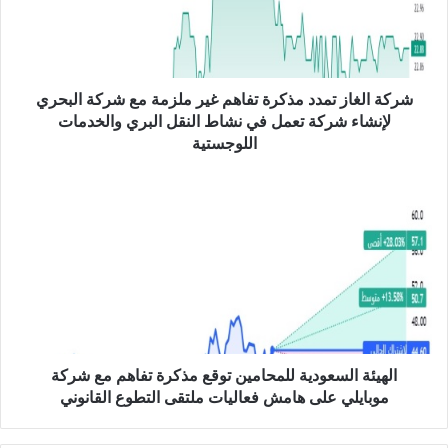
ل
غ
ا
ز
ت
شركة الغاز تمدد مذكرة تفاهم غير ملزمة مع شركة البحري
م
لإنشاء شركة تعمل في نشاط النقل البري والخدمات
د
اللوجستية
د
م
ا
ذ
ل
ك
ه
ر
ي
ة
ئ
ت
ة
ف
ا
ا
ل
ه
س
م
ع
الهيئة السعودية للمحامين توقع مذكرة تفاهم مع شركة
غ
و
موبايلي على هامش فعاليات ملتقى التطوع القانوني
ي
د
ر
ي