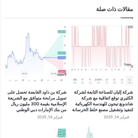
م
ة
ل
مقالات ذات صلة
ل
ز
ل
م
م
ة
ح
م
ا
ع
م
ش
ي
ر
ن
ك
ت
ة
و
ا
ق
ل
ع
ب
م
شركة إليان للصناعة التابعة لشركة
شركة بن داود القابضة تحصل على
ح
ذ
الكثيري توقع اتفاقية مع شركة
تمويل مرابحة متوافق مع الشريعة
ر
ك
شاندونغ تيجون للهندسة الكهربائية
الإسلامية بقيمة 300 مليون ريال
ي
ر
لتنفيذ وتشغيل مصنع خلط الخرسانة
من بنك الإمارات دبي الوطني
ل
ة
فبراير 14, 2025
فبراير 14, 2025
إ
ت
ن
ف
ش
ا
ا