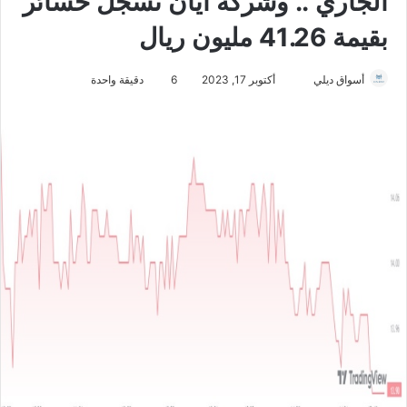
الجاري .. وشركة أيان تسجل خسائر
بقيمة 41.26 مليون ريال
أسواق ديلي
أ
أكتوبر 17, 2023
6
دقيقة واحدة
ر
س
ل
ب
ر
ي
د
ا
إ
ل
ك
ت
ر
و
ن