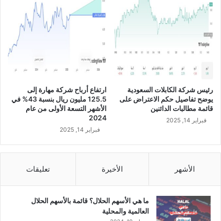
ه
ء
م
ش
م
ر
ع
ك
ش
ة
ر
ت
ك
ع
ة
م
م
رئيس شركة الكابلات السعودية
ارتفاع أرباح شركة مهارة إلى
ل
و
يوضح تفاصيل حكم الاعتراض على
125.5 مليون ريال بنسبة 43% في
ف
ب
قائمة مطالبات الدائنين
الأشهر التسعة الأولى من عام
ي
ا
2024
فبراير 14, 2025
ن
ي
فبراير 14, 2025
ش
ل
ا
ي
ط
ع
ا
ل
الأشهر
الأخيرة
تعليقات
ل
ى
ن
ه
ق
ا
ما هي الأسهم الحلال؟ قائمة بالأسهم الحلال
ل
م
العالمية والمحلية
ا
ش