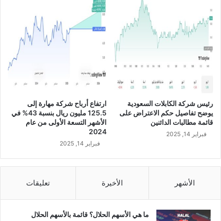
ي
إ
ا
ع
د
ا
ة
د
ر
ة
أ
ت
س
ع
م
ي
ا
ي
ل
ن
رئيس شركة الكابلات السعودية
ارتفاع أرباح شركة مهارة إلى
ا
ع
يوضح تفاصيل حكم الاعتراض على
125.5 مليون ريال بنسبة 43% في
ل
ب
قائمة مطالبات الدائنين
الأشهر التسعة الأولى من عام
ش
د
2024
فبراير 14, 2025
ر
ا
فبراير 14, 2025
ك
ل
ة
ل
ع
ه
ن
ا
الأشهر
الأخيرة
تعليقات
ط
ل
ر
ر
ي
ا
ما هي الأسهم الحلال؟ قائمة بالأسهم الحلال