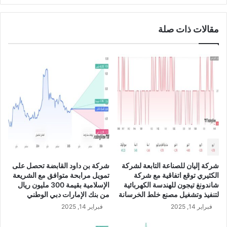
ق
ا
ش
ل
مقالات ذات صلة
ة
س
ت
ع
و
و
ص
د
ي
ي
ة
"
م
س
ج
ا
ل
م
س
ا
ا
"
ل
ي
إ
و
شركة إليان للصناعة التابعة لشركة
شركة بن داود القابضة تحصل على
د
ا
الكثيري توقع اتفاقية مع شركة
تمويل مرابحة متوافق مع الشريعة
ا
ف
شاندونغ تيجون للهندسة الكهربائية
الإسلامية بقيمة 300 مليون ريال
ر
ق
لتنفيذ وتشغيل مصنع خلط الخرسانة
من بنك الإمارات دبي الوطني
ة
ع
فبراير 14, 2025
فبراير 14, 2025
ب
ل
ز
ى