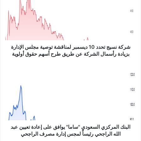
ك
ة
ن
س
ي
ج
ت
ح
شركة نسيج تحدد 10 ديسمبر لمناقشة توصية مجلس الإدارة
د
بزيادة رأسمال الشركة عن طريق طرح أسهم حقوق أولوية
د
1
ا
0
ل
د
ب
ي
ن
س
ك
م
ا
ب
ل
ر
م
ل
ر
م
ك
البنك المركزي السعودي "ساما" يوافق على إعادة تعيين عبد
ن
ز
الله الراجحي رئيساً لمجس إدارة مصرف الراجحي
ا
ي