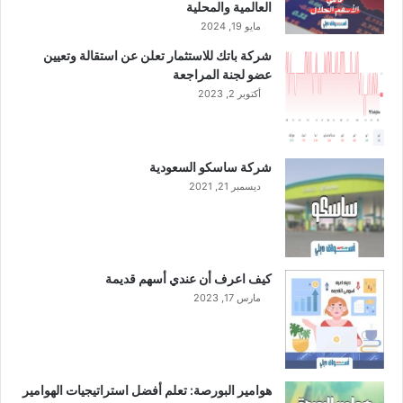
ق
ج
العالمية والمحلية
ط
ح
مايو 19, 2024
ر
ي
شركة باتك للاستثمار تعلن عن استقالة وتعيين
ح
ر
عضو لجنة المراجعة
أ
ئ
س
أكتوبر 2, 2023
ي
ه
س
م
اً
ح
ل
شركة ساسكو السعودية
ق
م
ديسمبر 21, 2021
و
ج
ق
س
أ
إ
و
د
ل
ا
كيف اعرف أن عندي أسهم قديمة
و
ر
مارس 17, 2023
ي
ة
ة
م
ص
ر
ف
هوامير البورصة: تعلم أفضل استراتيجيات الهوامير
ا