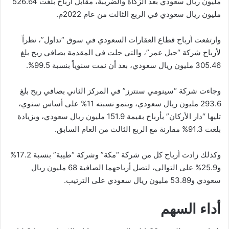
مليون ريال سعودي بعد الزكاة والضريبة، مقابل أرباح بلغت 526.64
مليون ريال سعودي في الربع الثالث من عام 2022م.
وارتفعت أرباح قطاع العقارات السعودي في سوق “تداول”، نظراً
لأرباح شركة “جبل عمر”، والتي حلت في المقدمة بصافي ربح بلغ
305.46 مليون ريال سعودي، بعد أن نمت سنوياً بنسبة 99.5%.
وجاءت شركة “سينومي سنترز” في المركز الثاني بصافي ربح بلغ
293.6 مليون ريال سعودي، وبنمو نسبته 11% على أساس سنوي،
تليها “دار الأركان” بأرباح بقيمة 151.9 مليون ريال سعودي، وبزيادة
بلغت 91.3% مقارنة مع الربع الثالث من العام السابق.
وكذلك زادت أرباح كل من شركة “مكة” وشركة “طيبة” بنسبة 17.2%
و25.9% على التوالي، لتصل أرباحهما الصافية 68 مليون ريال
سعودي و53.89 مليون ريال سعودي على الترتيب.
أداء السهم