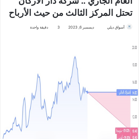
العام الجاري .. شركة دار الأركان
تحتل المركز الثالث من حيث الأرباح
أسواق ديلي
أ
ديسمبر 6, 2023
3
دقيقة واحدة
ر
س
ل
ب
ر
ي
د
ا
إ
ل
ك
ت
ر
و
ن