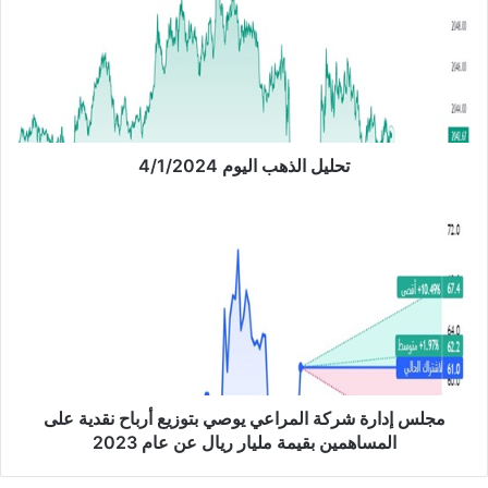
ل
ي
ل
ا
ل
ذ
ه
ب
تحليل الذهب اليوم 4/1/2024
ا
ل
م
ي
ج
و
ل
م
س
4
إ
/
د
1
ا
/
ر
2
ة
0
ش
مجلس إدارة شركة المراعي يوصي بتوزيع أرباح نقدية على
2
ر
المساهمين بقيمة مليار ريال عن عام 2023
4
ك
ة