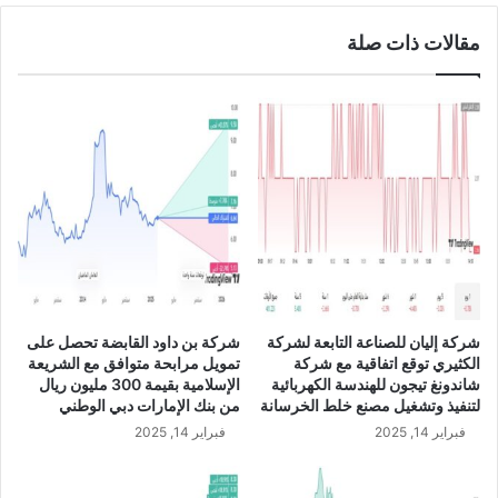
ا
مقالات ذات صلة
ل
م
ر
ا
ع
ي
ي
و
ص
ي
ب
ت
و
شركة إليان للصناعة التابعة لشركة
شركة بن داود القابضة تحصل على
ز
الكثيري توقع اتفاقية مع شركة
تمويل مرابحة متوافق مع الشريعة
ي
شاندونغ تيجون للهندسة الكهربائية
الإسلامية بقيمة 300 مليون ريال
ع
لتنفيذ وتشغيل مصنع خلط الخرسانة
من بنك الإمارات دبي الوطني
أ
فبراير 14, 2025
فبراير 14, 2025
ر
ب
ا