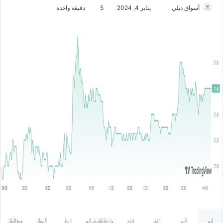
أسواق ديلي
أ
يناير 4, 2024
5
دقيقة واحدة
ر
س
ل
ب
ر
ي
د
ا
إ
ل
ك
ت
ر
و
ن
ي
ا