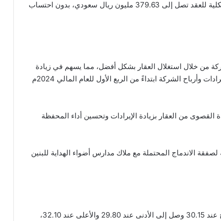
وأوضحت الشركة في بيان لموقع “تداول”، أن القيمة الكلية للعقد تصل إلى 379.63 مليون ريال سعودي، بدون احتساب
ركة من خلال استغلال العقار بشكل أفضل، مما يسهم في زيادة
الإيرادات، ويُتوقع أن يكون لها تأثير مالي إيجابي على إيرادات وأرباح الشركة ابتداءً من الربع الأول للعام المالي 2024م
القصوى من العقار بزيادة الإيرادات وتحسين أداء المحفظة
صفقة الاندماج المحتملة مع ملاك مدارس أضواء الهداية للبنين
بلغ اخر سعر للسهم 32.00 ريال سعودي، وكان الافتتاح عند 30.15 وصل إلى الأدنى عند 29.80 والأعلى عند 32.10،