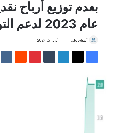
بعدم توزيع أرباح نق
عام 2023 لدعم التوسعات والاستحواذات
أسواق ديلي
أ
أبريل 5, 2024
ر
فيسبوك
‫X
لينكدإن
‏Tumblr
بينتيريست
‏Reddit
‏te
س
ل
ب
ر
ي
د
ا
إ
ل
ك
ت
ر