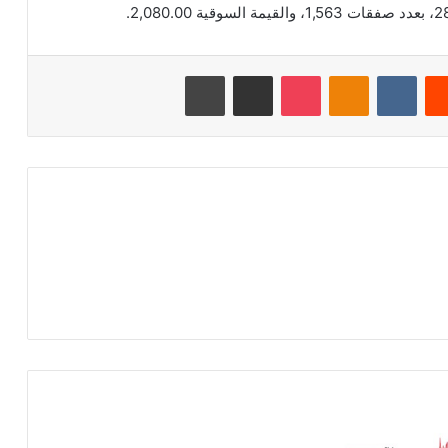
‏Reddit
‏VKontakte
Odnoklassniki
‫Pocket
مشاركة عبر البريد
طباعة
م
س