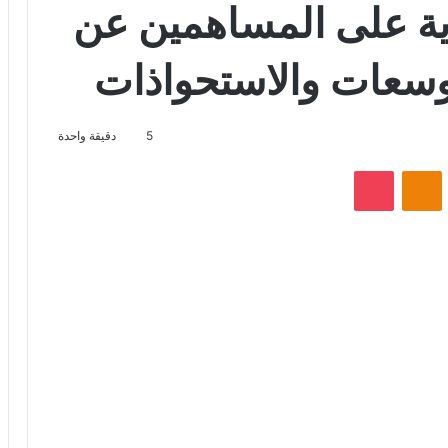
دية على المساهمين عن
5
دقيقة واحدة
VKontak
Odnoklassniki
‫Pocket