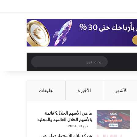
‫X
فيسبوك
‫YouTube
انستقرام
تسجيل الدخول
مقال عشوائي
إضافة عمود جا
مقال عشوائي
بحث
عن
الأشهر
الأخيرة
تعليقات
ما هي الأسهم الحلال؟ قائمة
بالأسهم الحلال العالمية والمحلية
مايو 19, 2024
شركة باتك للاستثمار تعلن عن