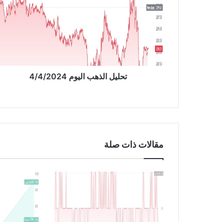
ل
ي
ل
ا
ل
ذ
ه
ب
تحليل الذهب اليوم 4/4/2024
ا
ل
ي
و
م
4
مقالات ذات صلة
/
4
/
2
0
2
4