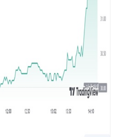
و
ن
ي
ا