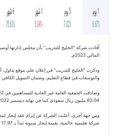
أفادت شركة “الخليج للتدريب” بأن مجلس إدارتها أوصى ا
المالي 2023م.
وذكرت “الخليج للتدريب” في إعلان على موقع تداول، أن
والتوسعات في قطاع التعليم، وضمان التمويل الكافي ل
83.04 مليون ريال سعودي كما في نهاية ديسمبر 2022، إلى حساب الأرباح المحتجزة.
شركة تعليمية عالمية، بقيمة إيجار سنوية تبدأ بـ 17.97 مليون ريال سعودي وتزداد تدريجياً حتى نهاية العقد.