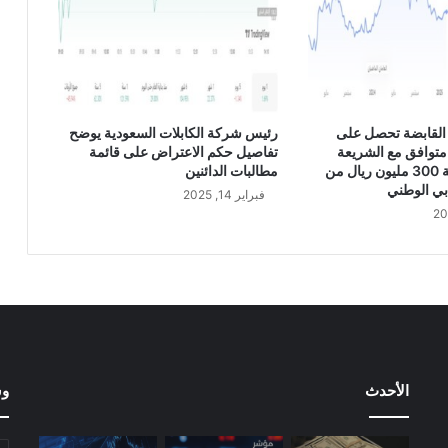
ع
ل
ى
ت
و
ز
القابضة تحصل على
رئيس شركة الكابلات السعودية يوضح
ي
متوافق مع الشريعة
تفاصيل حكم الاعتراض على قائمة
ع
الإسلامية بقيمة 300 مليون ريال من
مطالبات الدائنين
أ
بي الوطني
فبراير 14, 2025
ر
ب
ا
ح
م
ل
ي
ا
ر
الأحدث
وس
ر
ي
ا