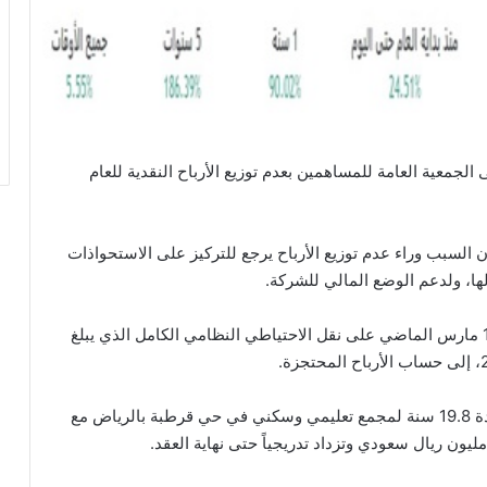
لجمعية العامة للمساهمين بعدم توزيع الأرباح النقدية للعام
 السبب وراء عدم توزيع الأرباح يرجع للتركيز على الاستحواذات
ها، ولدعم الوضع المالي للشركة.
وصادقت الجمعية العامة غير العادية للمساهمين في 12 مارس الماضي على نقل الاحتياطي النظامي الكامل الذي يبلغ
ومن جهة أخرى، أعلنت الشركة عن إبرام عقد إيجار لمدة 19.8 سنة لمجمع تعليمي وسكني في حي قرطبة بالرياض مع