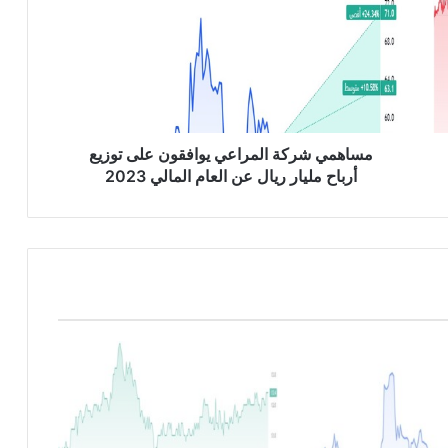
ا
ه
م
ي
ش
ر
ك
ة
مساهمي شركة المراعي يوافقون على توزيع
ا
أرباح مليار ريال عن العام المالي 2023
ل
م
ر
ا
ع
ي
ي
و
ا
ف
ق
و
ن