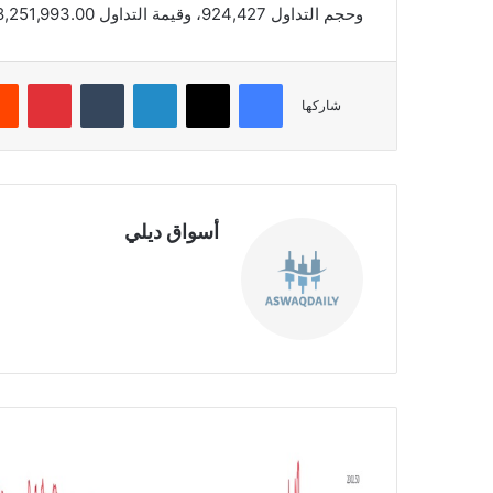
وحجم التداول 924,427، وقيمة التداول 28,251,993.00، بعدد صفقات 1,563، والقيمة السوقية 2,080.00.
فيسبوك
‫X
لينكدإن
‏Tumblr
بينتيريست
شاركها
أسواق ديلي
موق
ع
الوي
ب
ت
ح