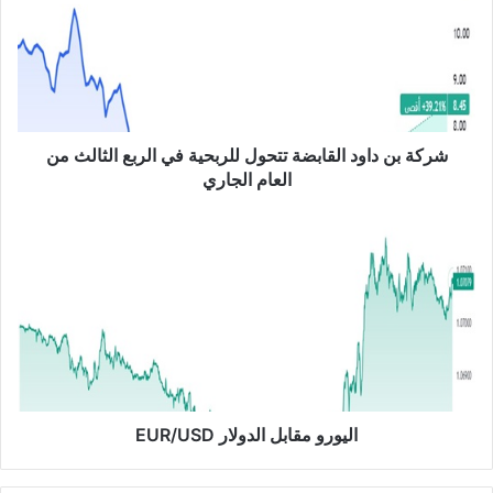
ة
ب
ن
د
ا
و
د
شركة بن داود القابضة تتحول للربحية في الربع الثالث من
ا
العام الجاري
ل
ق
ا
ا
ل
ب
ي
ض
و
ة
ر
ت
و
ت
م
ح
ق
و
ا
ل
ب
اليورو مقابل الدولار EUR/USD
ل
ل
ل
ا