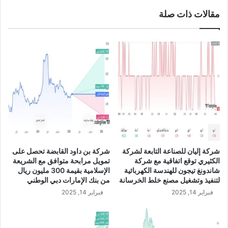
ر
ل
مقالات ذات صلة
ب
د
ح
و
ي
ل
ة
ا
ف
ر
ي
E
ا
U
ل
R
ر
/
ب
U
ع
S
ا
D
ل
شركة إليان للصناعة التابعة لشركة
شركة بن داود القابضة تحصل على
ث
الكثيري توقع اتفاقية مع شركة
تمويل مرابحة متوافق مع الشريعة
ا
شاندونغ تيجون للهندسة الكهربائية
الإسلامية بقيمة 300 مليون ريال
ل
لتنفيذ وتشغيل مصنع خلط الخرسانة
من بنك الإمارات دبي الوطني
ث
فبراير 14, 2025
فبراير 14, 2025
م
ن
ا
ل