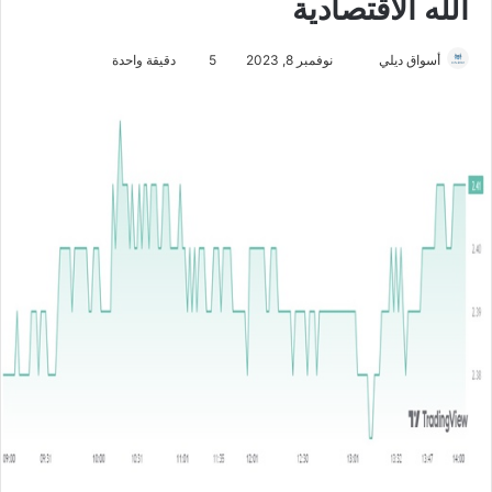
الله الاقتصادية
أسواق ديلي
أ
نوفمبر 8, 2023
5
دقيقة واحدة
ر
س
ل
ب
ر
ي
د
ا
إ
ل
ك
ت
ر
و
ن
ي