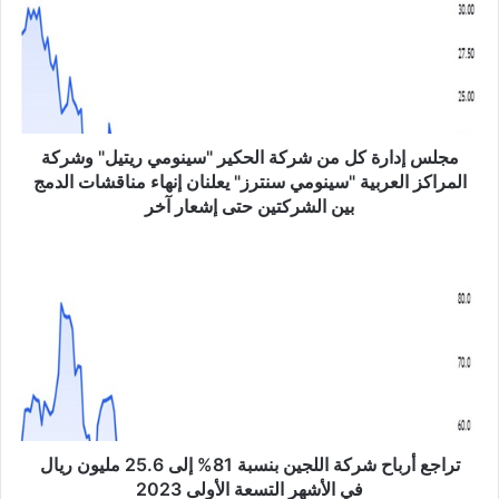
س
إ
د
ا
ر
ة
ك
مجلس إدارة كل من شركة الحكير "سينومي ريتيل" وشركة
ل
المراكز العربية "سينومي سنترز" يعلنان إنهاء مناقشات الدمج
م
بين الشركتين حتى إشعار آخر
ن
ش
ت
ر
ر
ك
ا
ة
ج
ا
ع
ل
أ
ح
ر
ك
ب
ي
ا
ر
ح
تراجع أرباح شركة اللجين بنسبة 81% إلى 25.6 مليون ريال
"
ش
في الأشهر التسعة الأولى 2023