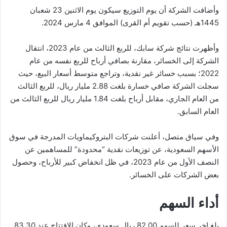
وأضافت الشركة أن يوم التوزيع سيكون يوم الاثنين 23 شعبان
1445هـ (حسب تقويم أم القرى) الموافق 4 مارس 2024.
وأظهرت نتائج شركة سابك، للربع الثالث من عام 2023، انتقال
الشركة إلى الخسائر، مقارنة بصافي أرباح للربع نفسه من عام
2022؛ بسبب خسائر غير نقدية، وتراجع متوسط أسعار البيع، حيث
سجلت الشركة صافي خسارة بلغت 2.88 مليار ريال، للربع الثالث
من العام الجاري، مقابل أرباح بلغت 1.84 مليار ريال للربع الثالث من
العام السابق.
وفي سياق متصل، أعلنت شركات البتروكيماويات المدرجة في سوق
الأسهم السعودية، عن توزيعات نقدية “محدودة” للمساهمين عن
النصف الأول من عام 2023، في ظل انخفاض كبير للأرباح، وحصول
بعض الشركات على الخسائر.
أداء السهم
بلغ اخر سعر للسهم 82.00 ريال سعودي، وكان الافتتاح عند 83.30