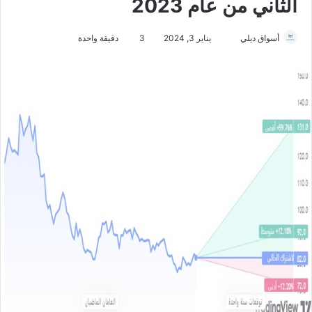
الثاني من عام 2023
أسواق ديلي
أ
يناير 3, 2024
3
دقيقة واحدة
ر
س
ل
ب
ر
ي
د
ا
إ
ل
ك
ت
ر
و
ن
ي