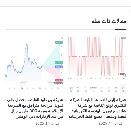
س
ر
ي
ك
ن
ة
و
مقالات ذات صلة
ا
م
ل
ي
ل
ر
ج
ي
ي
ت
ن
ي
ب
ل
ن
"
س
و
ب
ش
ة
ر
8
ك
1
شركة إليان للصناعة التابعة لشركة
شركة بن داود القابضة تحصل على
ة
%
الكثيري توقع اتفاقية مع شركة
تمويل مرابحة متوافق مع الشريعة
ا
إ
شاندونغ تيجون للهندسة الكهربائية
الإسلامية بقيمة 300 مليون ريال
ل
ل
لتنفيذ وتشغيل مصنع خلط الخرسانة
من بنك الإمارات دبي الوطني
م
ى
فبراير 14, 2025
فبراير 14, 2025
ر
2
ا