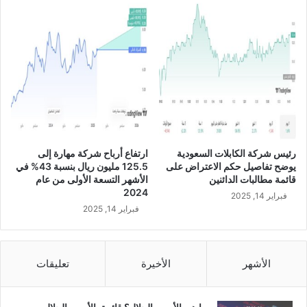
5
ك
.
ز
6
ا
م
ل
ل
ع
ي
ر
و
ب
ن
ي
ر
ة
ي
"
ا
رئيس شركة الكابلات السعودية
ارتفاع أرباح شركة مهارة إلى
س
ل
يوضح تفاصيل حكم الاعتراض على
125.5 مليون ريال بنسبة 43% في
ي
ف
قائمة مطالبات الدائنين
الأشهر التسعة الأولى من عام
ن
ي
2024
فبراير 14, 2025
و
ا
فبراير 14, 2025
م
ل
ي
أ
س
ش
ن
ه
الأشهر
الأخيرة
تعليقات
ت
ر
ر
ا
ز
ل