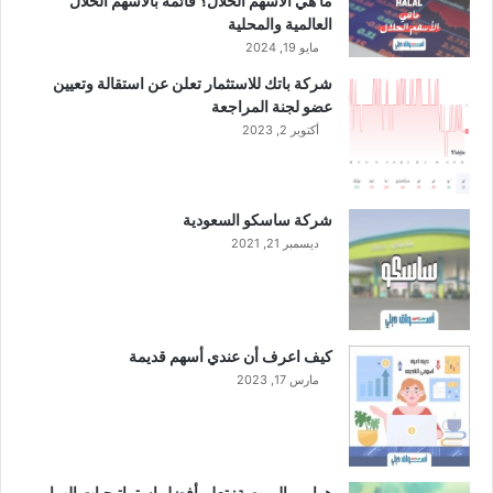
ما هي الأسهم الحلال؟ قائمة بالأسهم الحلال
"
ت
العالمية والمحلية
ي
س
مايو 19, 2024
ع
ع
شركة باتك للاستثمار تعلن عن استقالة وتعيين
ل
ة
عضو لجنة المراجعة
ن
ا
ا
أكتوبر 2, 2023
ل
ن
أ
إ
و
ن
ل
شركة ساسكو السعودية
ه
ى
ديسمبر 21, 2021
ا
2
ء
0
م
2
ن
3
ا
كيف اعرف أن عندي أسهم قديمة
ق
مارس 17, 2023
ش
ا
ت
ا
ل
هوامير البورصة: تعلم أفضل استراتيجيات الهوامير