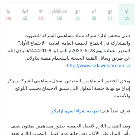
ا
دعى مجلس إدارة شركة سناد مساهمي الشركة للتصويت
والمشاركة في اجتماع الجمعية العامة العادية “الاجتماع الأول”
المقرر انعقاده يوم 28-5-2023م الموافق 8-11-1444هـ بإذن الله
عن طريق وسائل التقنية الحديثة باستخدام منصة تداولاتي
.
http://www.tadawulaty.com.sa
ويحق الحضور للمساهمين المقيدين بسجل مساهمي الشركة بمركز
إيداع مع نهاية جلسة التداول التي تسبق الاجتماع بحسب اللوائح
والأنظمة.
تعرف ايضاً على:
طريقة شراء اسهم ارامكو
ويعد النصاب اللازم لانعقاد الجمعية حضور مساهمين يمثلون نصف
رأس المال على الأقل، وفي حالة عدم اكتمال النصاب اللازم لعقد