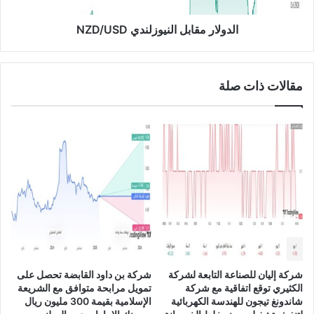
ئ
ق
ر
ا
الدولار مقابل النيوزلندي NZD/USD
ب
ب
ق
ل
ي
ا
مقالات ذات صلة
م
ل
ة
ن
9
ي
4
و
6
ز
م
ل
ل
ن
ي
د
و
ي
ن
N
ر
Z
ي
D
ا
/
شركة إليان للصناعة التابعة لشركة
شركة بن داود القابضة تحصل على
ل
U
الكثيري توقع اتفاقية مع شركة
تمويل مرابحة متوافق مع الشريعة
س
S
شاندونغ تيجون للهندسة الكهربائية
الإسلامية بقيمة 300 مليون ريال
ع
D