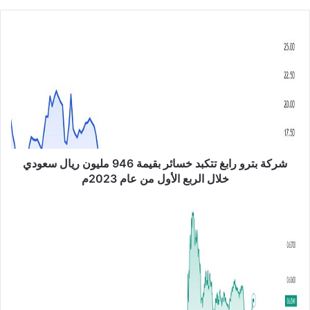
الوي
ب
ش
ر
ك
ة
ب
ت
ر
و
ر
ا
شركة بترو رابغ تتكبد خسائر بقيمة 946 مليون ريال سعودي
ب
خلال الربع الأول من عام 2023م
غ
ت
ا
ت
ل
ك
د
ب
و
د
ل
خ
ا
س
ر
ا
م