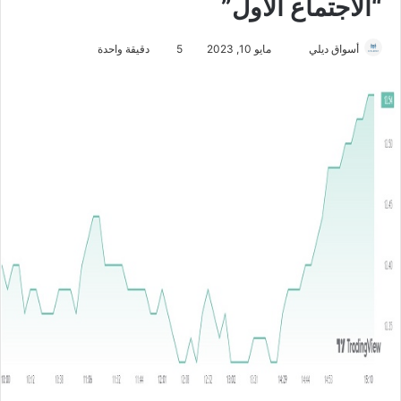
“الاجتماع الأول”
أسواق ديلي
أ
مايو 10, 2023
5
دقيقة واحدة
ر
س
ل
ب
ر
ي
د
ا
إ
ل
ك
ت
ر
و
ن
ي