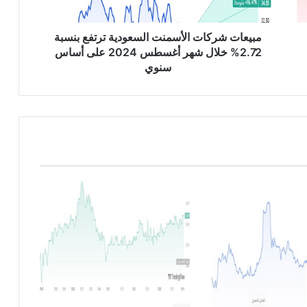
ر
ك
ا
مبيعات شركات الأسمنت السعودية ترتفع بنسبة
ت
2.72% خلال شهر أغسطس 2024 على أساس
ا
سنوي
ل
أ
س
م
ن
ت
ا
ل
س
ع
و
د
ي
ة
ت
ر