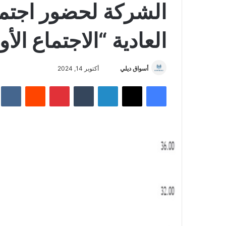
الشركة لحضور اجتماع
العادية “الاجتماع الأ
أسواق ديلي
أ
أكتوبر 14, 2024
ر
فيسبوك
‫X
لينكدإن
‏Tumblr
بينتيريست
‏Reddit
‏te
س
ل
ب
ر
ي
د
ا
إ
ل
ك
ت
ر