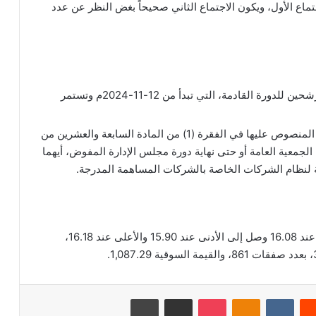
جتماع الأول، ويكون الاجتماع الثاني صحيحاً بغض النظر عن عدد
التصويت على انتخاب مجلس الإدارة من بين المرشحين للدورة القادمة، التي تبدأ من 12-11-2024م وتستمر
التصويت على تفويض مجلس الإدارة بالصلاحيات المنصوص عليها في الفقرة (1) من المادة السابعة والعشرين من
لجمعية العامة أو حتى نهاية دورة مجلس الإدارة المفوض، أيهما
ية لنظام الشركات الخاصة بالشركات المساهمة المدرجة.
بلغ اخر سعر للسهم 16.12 ريال سعودي، وكان الافتتاح عند 16.08 وصل إلى الأدنى عند 15.90 والأعلى عند 16.18،
‏Reddit
‏VKontakte
Odnoklassniki
‫Pocket
مشاركة عبر البريد
طباعة