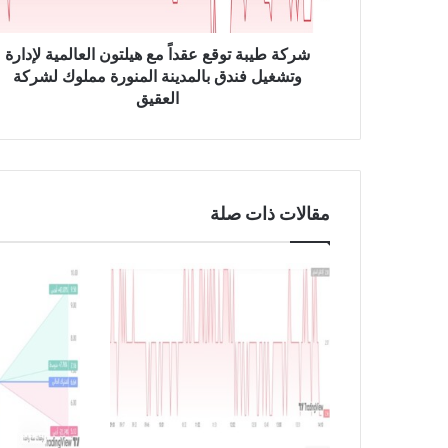
ة
ت
و
شركة طيبة توقع عقداً مع هيلتون العالمية لإدارة
ق
وتشغيل فندق بالمدينة المنورة مملوك لشركة
ع
العقيق
ع
ق
د
اً
م
مقالات ذات صلة
ع
ه
ي
ل
ت
و
ن
ا
ل
ع
ا