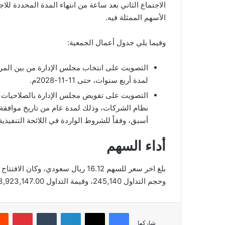
الاجتماع الثاني بعد ساعة من انتهاء المدة المحددة للا
الأسهم الممثلة فيه.
وفيما يلي جدول أعمال الجمعية:
لمدة أربع سنوات، حتى 11-11-2028م.
نظام الشركات، وذلك لمدة عام من تاريخ موافقة ا
أسبق، وفقاً للشروط الواردة في اللائحة التنفيذ
أداء السهم
وحجم التداول 245,140، وقيمة التداول 3,923,147.00، بعدد صفقات 861، والقيمة السوقية 1,087.29.
فيسبوك
‫X
لينكدإن
‏Tumblr
بينتيريست
شاركها