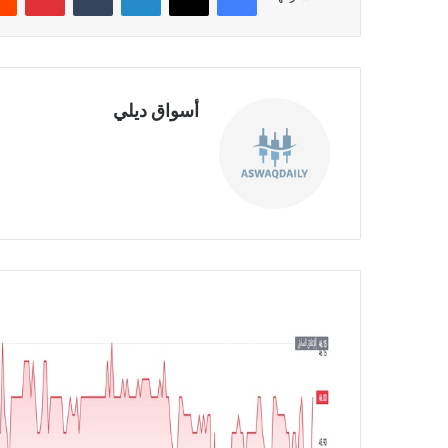
أسواق ديلي
موق
ع
الوي
ب
ش
ر
ك
ة
ط
ي
ب