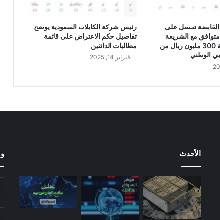
ت
ف
ع
القابضة تحصل على
رئيس شركة الكابلات السعودية يوضح
ب
متوافق مع الشريعة
تفاصيل حكم الاعتراض على قائمة
ن
الإسلامية بقيمة 300 مليون ريال من
مطالبات الدائنين
س
بي الوطني
فبراير 14, 2025
ب
ة
2
.
7
2
%
خ
ل
الأحدث
وس
ا
ل
ش
ه
ر
أ
غ