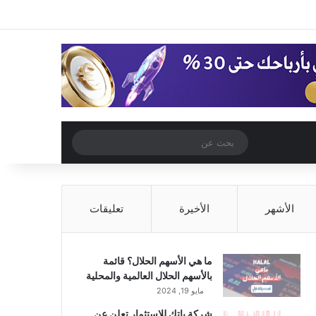
‫X
فيسبوك
‫YouTube
انستقرام
تسجيل الدخول
مقال عشوائي
إضافة عمود جا
مقال عشوائي
بحث
عن
الأشهر
الأخيرة
تعليقات
ما هي الأسهم الحلال؟ قائمة
بالأسهم الحلال العالمية والمحلية
مايو 19, 2024
شركة باتك للاستثمار تعلن عن