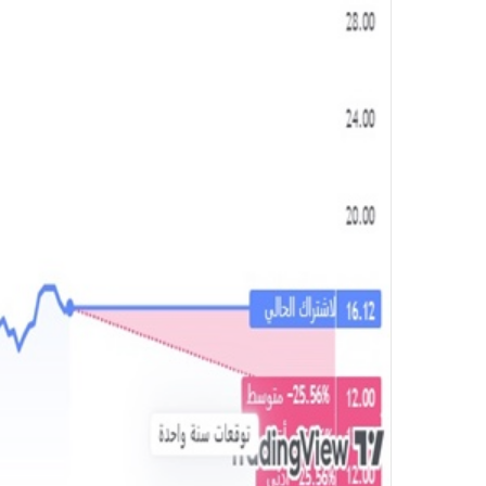
و
ن
ي
ا