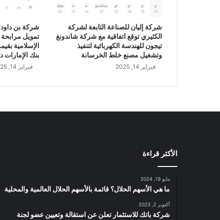
ل
م
ي
شركة إليان للصناعة التابعة لشركة
شركة بن داود 
ة
الكثيري توقع اتفاقية مع شركة شاندونغ
تمويل مرابحة 
ل
تيجون للهندسة الكهربائية لتنفيذ
إ
وتشغيل مصنع خلط الخرسانة
بنك الإمارات د
د
فبراير 14, 2025
فبراير 14, 2025
ا
ر
ة
و
ت
ش
غ
ي
الأكثر قراءة
ل
ف
ن
مايو 19, 2024
د
ما هي الأسهم الحلال؟ قائمة بالأسهم الحلال العالمية والمحلية
ق
أكتوبر 2, 2023
ب
شركة باتك للاستثمار تعلن عن استقالة وتعيين عضو لجنة
ا