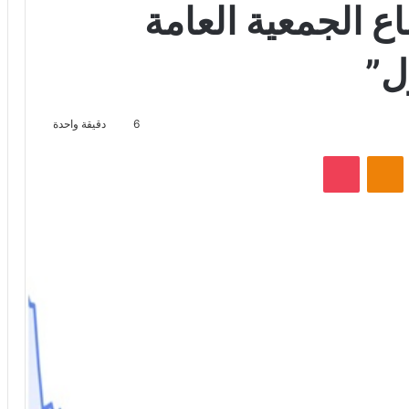
 الجمعية العامة
ول”
6
دقيقة واحدة
VKontak
Odnoklassniki
‫Pocket