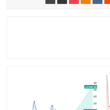
م
ب
ي
ع
ا
ت
ش