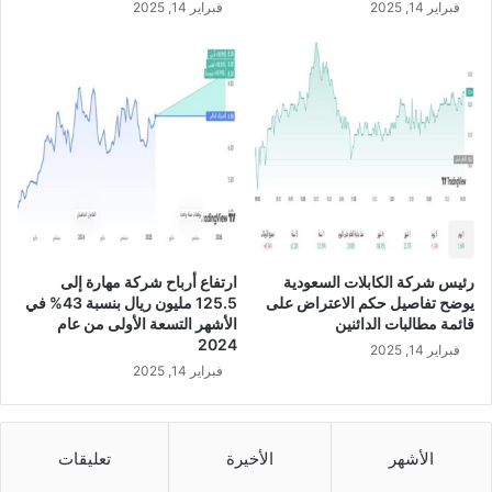
فبراير 14, 2025
فبراير 14, 2025
ا
ن
ل
ع
ا
ن
ل
ش
ر
ر
ب
ا
ع
ك
ا
ت
ل
ه
ث
ا
ا
م
ن
ع
رئيس شركة الكابلات السعودية
ارتفاع أرباح شركة مهارة إلى
ي
ش
يوضح تفاصيل حكم الاعتراض على
125.5 مليون ريال بنسبة 43% في
م
ر
قائمة مطالبات الدائنين
الأشهر التسعة الأولى من عام
ن
ك
2024
فبراير 14, 2025
ا
ة
فبراير 14, 2025
ل
د
ع
ا
ا
ر
م
ج
الأشهر
الأخيرة
تعليقات
ا
ل