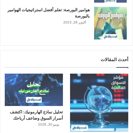
ع
ا
هوامير البورصة: تعلم أفضل استراتيجيات الهوامير
ل
بالبورصة
ج
أكتوبر 28, 2023
د
ي
د
ة
ب
ا
أحدث المقالات
ل
م
م
ل
ك
ة
تحليل نماذج الهارمونيك: اكتشف
أسرار السوق وضاعف أرباحك
يونيو 30, 2026