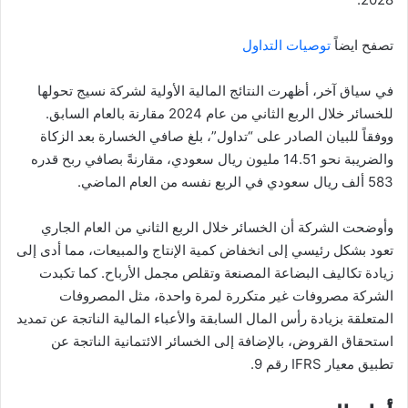
تصفح ايضاً
توصيات التداول
في سياق آخر، أظهرت النتائج المالية الأولية لشركة نسيج تحولها
للخسائر خلال الربع الثاني من عام 2024 مقارنة بالعام السابق.
ووفقاً للبيان الصادر على “تداول”، بلغ صافي الخسارة بعد الزكاة
والضريبة نحو 14.51 مليون ريال سعودي، مقارنةً بصافي ربح قدره
583 ألف ريال سعودي في الربع نفسه من العام الماضي.
وأوضحت الشركة أن الخسائر خلال الربع الثاني من العام الجاري
تعود بشكل رئيسي إلى انخفاض كمية الإنتاج والمبيعات، مما أدى إلى
زيادة تكاليف البضاعة المصنعة وتقلص مجمل الأرباح. كما تكبدت
الشركة مصروفات غير متكررة لمرة واحدة، مثل المصروفات
المتعلقة بزيادة رأس المال السابقة والأعباء المالية الناتجة عن تمديد
استحقاق القروض، بالإضافة إلى الخسائر الائتمانية الناتجة عن
تطبيق معيار IFRS رقم 9.