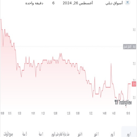
أسواق ديلي
أ
أغسطس 26, 2024
6
دقيقة واحدة
ر
س
ل
ب
ر
ي
د
ا
إ
ل
ك
ت
ر
و
ن
ي
ا