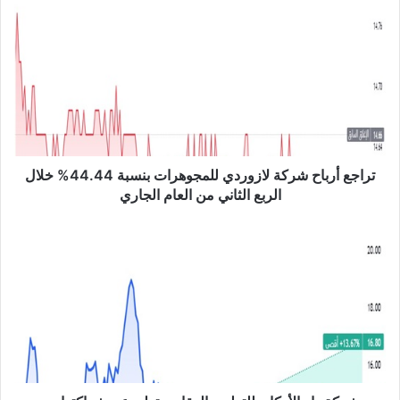
ت
ر
ا
ج
ع
أ
ر
ب
ا
ح
تراجع أرباح شركة لازوردي للمجوهرات بنسبة 44.44% خلال
ش
الربع الثاني من العام الجاري
ر
ك
ش
ة
ر
ل
ك
ا
ة
ز
د
و
ا
ر
ر
د
ا
ي
ل
ل