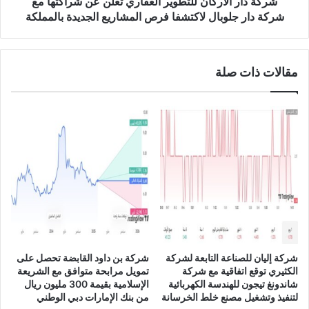
أ
شركة دار الأركان للتطوير العقاري تعلن عن شراكتها مع
ل
ر
شركة دار جلوبال لاكتشفا فرص المشاريع الجديدة بالمملكة
م
ك
ج
ا
و
ن
مقالات ذات صلة
ه
ل
ر
ل
ا
ت
ت
ط
ب
و
ن
ي
س
ر
ب
ا
ة
ل
4
ع
4
ق
.
ا
4
ر
شركة إليان للصناعة التابعة لشركة
شركة بن داود القابضة تحصل على
4
ي
الكثيري توقع اتفاقية مع شركة
تمويل مرابحة متوافق مع الشريعة
%
ت
شاندونغ تيجون للهندسة الكهربائية
الإسلامية بقيمة 300 مليون ريال
خ
ع
لتنفيذ وتشغيل مصنع خلط الخرسانة
من بنك الإمارات دبي الوطني
ل
ل