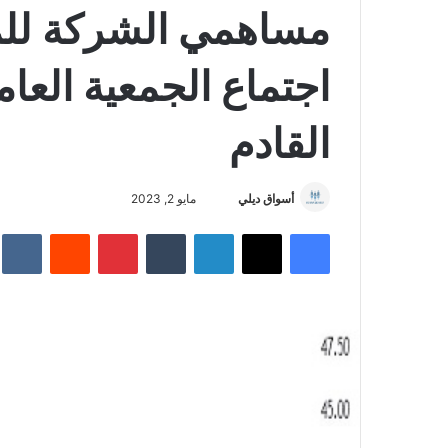
مساهمي الشركة للم
القادم
أسواق ديلي
أ
مايو 2, 2023
ر
فيسبوك
‫X
لينكدإن
‏Tumblr
بينتيريست
‏Reddit
‏te
س
ل
ب
ر
ي
د
ا
إ
ل