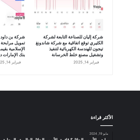
6
م
ل
ي
و
ن
شركة إليان للصناعة التابعة لشركة
شركة بن داود 
ر
الكثيري توقع اتفاقية مع شركة شاندونغ
تمويل مرابحة 
ي
تيجون للهندسة الكهربائية لتنفيذ
ا
وتشغيل مصنع خلط الخرسانة
بنك الإمارات د
ل
فبراير 14, 2025
فبراير 14, 2025
س
ع
و
د
ي
ف
ي
ع
الأكثر قراءة
ا
م
2
مايو 19, 2024
0
ما هي الأسهم الحلال؟ قائمة بالأسهم الحلال العالمية والمحلية