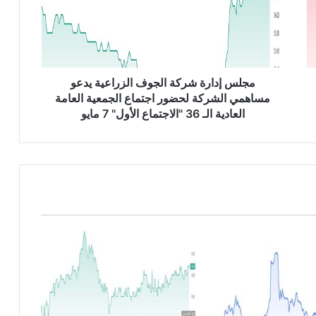
إ
د
ا
ر
ة
ش
مجلس إدارة شركة الجوف الزراعية يدعو
ر
مساهمي الشركة لحضور اجتماع الجمعية العامة
ك
العادية الـ 36 "الاجتماع الأول" 7 مايو
ة
ا
ل
ج
و
ف
ا
ل
ز
ر
ا
ع
ي