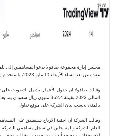
مجلس إدارة مجموعة صافولا يدعو المساهمين إلى للمشا
عقده عن بعد مساء الأربعاء 10 مايو 2023، باستخدام وسائل التقنية الحديثة.
وقالت صافولا ان جدول الأعمال يشمل التصويت على توص
بالمئة، بحسب بيان الشركة على موقع تداول.
وقالت الشركة ان احقية الارباح ستنطبق على المساهمين
العام للشركة والمسجلين في سجل مساهمي الشركة لدى مر
الاستحقاق، موضحه أنه سيتم تحديد تاريخ التوزيع في 