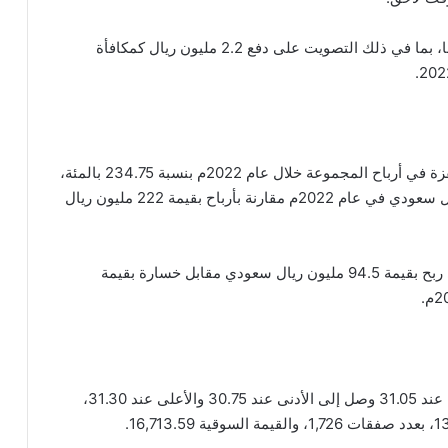
وقالت الشركة ان هناك بنود أخرى سيتم التصويت عليها، بما في ذلك التصويت على دفع 2.2 مليون ريال كمكافأة
وكشفت النتائج المالية لمجموعة صافولا عن تحقيق قفزة في أرباح المجموعة خلال عام 2022م بنسبة 234.75 بالمئة،
وبلغ صافي الربع بعد الزكاة والضريبة 742.8 مليون ريال سعودي في عام 2022م مقارنة بأرباح بقيمة 222 مليون ريال
وفي الربع الرابع من عام 2022م حققت الشركة صافي ربح بقيمة 94.5 مليون ريال سعودي مقابل خسارة بقيمة
بلغ اخر سعر للسهم 31.30 ريال سعودي، وكان الافتتاح عند 31.05 وصل إلى الأدنى عند 30.75 والأعلى عند 31.30،