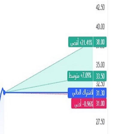
ك
ت
ر
و
ن
ي
ا