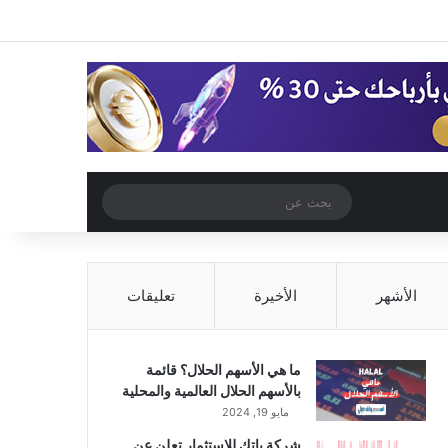
‫X
فيسبوك
‫YouTube
انستقرام
تسجيل الدخول
مقال عشوائي
إضافة عمود جا
مقال عشوائي
بحث
عن
الأشهر
الأخيرة
تعليقات
ما هي الأسهم الحلال؟ قائمة
بالأسهم الحلال العالمية والمحلية
مايو 19, 2024
شركة باتك للاستثمار تعلن عن