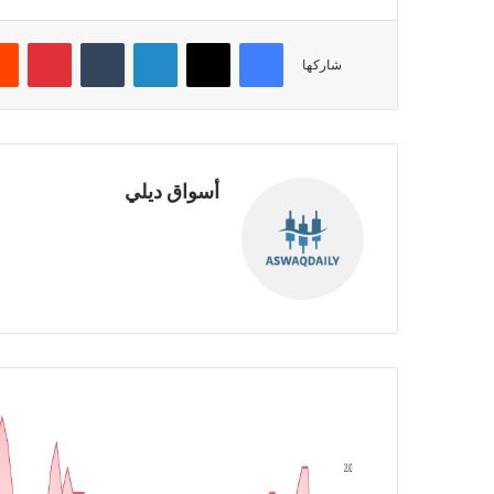
فيسبوك
‫X
لينكدإن
‏Tumblr
بينتيريست
شاركها
أسواق ديلي
موق
ع
الوي
ب
خ
س
ا
ئ