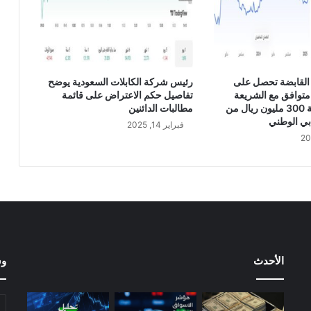
ة
ي
د
ع
و
م
القابضة تحصل على
رئيس شركة الكابلات السعودية يوضح
س
متوافق مع الشريعة
تفاصيل حكم الاعتراض على قائمة
ا
الإسلامية بقيمة 300 مليون ريال من
مطالبات الدائنين
ه
بي الوطني
فبراير 14, 2025
م
ي
ا
ل
ش
ر
ك
ة
ل
الأحدث
وس
ح
ض
و
ر