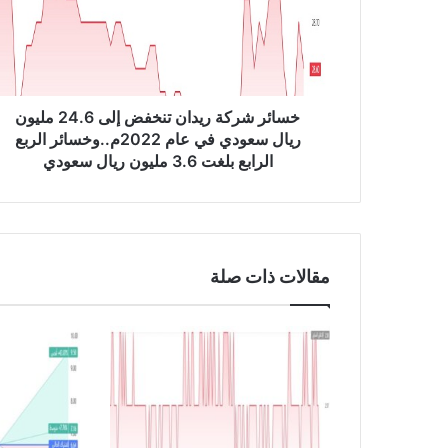
ر
ش
ر
ك
ة
ر
خسائر شركة ريدان تنخفض إلى 24.6 مليون
ي
ريال سعودي في عام 2022م..وخسائر الربع
د
الرابع بلغت 3.6 مليون ريال سعودي
ا
ن
ت
ن
خ
مقالات ذات صلة
ف
ض
إ
ل
ى
2
4
.