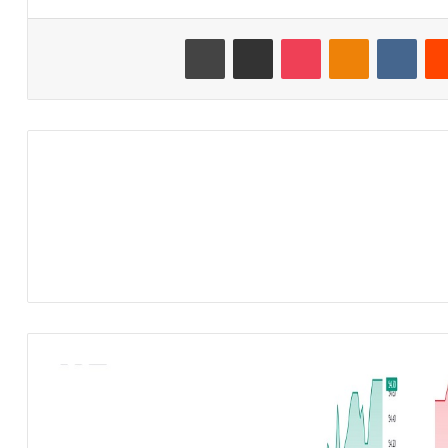
‏Reddit
‏VKontakte
Odnoklassniki
‫Pocket
مشاركة عبر البريد
طباعة
م
ج
ل
س