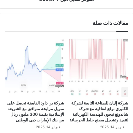
ب
ب
ز
ل
ي
ا
مقالات ذات صلة
ا
ل
د
ي
ة
ن
ا
U
ل
S
م
D
ر
/
ا
J
ك
P
ز
Y
ل
س
ه
شركة إليان للصناعة التابعة لشركة
شركة بن داود القابضة تحصل على
م
الكثيري توقع اتفاقية مع شركة
تمويل مرابحة متوافق مع الشريعة
ش
شاندونغ تيجون للهندسة الكهربائية
الإسلامية بقيمة 300 مليون ريال
ر
لتنفيذ وتشغيل مصنع خلط الخرسانة
من بنك الإمارات دبي الوطني
ك
فبراير 14, 2025
فبراير 14, 2025
ة