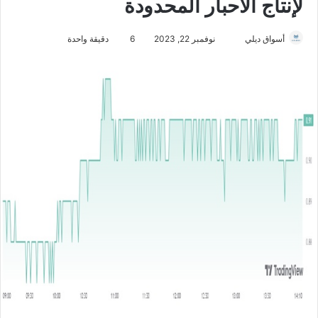
لإنتاج الأحبار المحدودة
أسواق ديلي
أ
نوفمبر 22, 2023
6
دقيقة واحدة
ر
س
ل
ب
ر
ي
د
ا
إ
ل
ك
ت
ر
و
ن
ي