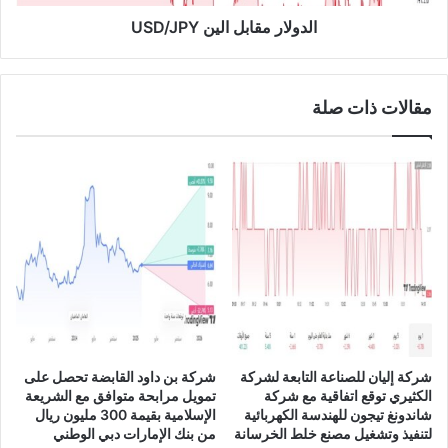
ا
ق
ق
ا
الدولار مقابل الين USD/JPY
ي
ب
ة
ل
م
ا
مقالات ذات صلة
ع
ل
ش
ي
ر
ن
ك
U
ة
S
“
D
ه
/
و
J
ا
P
و
Y
ي
”
ل
شركة إليان للصناعة التابعة لشركة
شركة بن داود القابضة تحصل على
ت
الكثيري توقع اتفاقية مع شركة
تمويل مرابحة متوافق مع الشريعة
ح
شاندونغ تيجون للهندسة الكهربائية
الإسلامية بقيمة 300 مليون ريال
س
لتنفيذ وتشغيل مصنع خلط الخرسانة
من بنك الإمارات دبي الوطني
ي