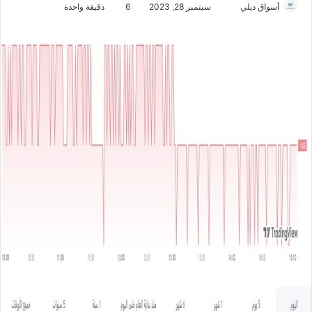
أسواق ديلي
أ
سبتمبر 28, 2023
6
دقيقة واحدة
ر
س
ل
ب
ر
ي
د
ا
إ
ل
ك
ت
ر
و
ن
ي
ا