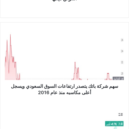
موق
ع
الوي
ب
س
ه
م
ش
ر
ك
ة
ب
ا
ت
سهم شركة باتك يتصدر ارتفاعات السوق السعودي ويسجل
ك
أعلى مكاسبه منذ عام 2016
ي
ت
ت
ص
ر
د
ا
ر
ج
ا
ع