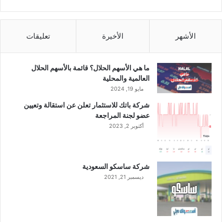
1
و
6
ل
م
ن
الأشهر
الأخيرة
تعليقات
ع
ا
م
ما هي الأسهم الحلال؟ قائمة بالأسهم الحلال
2
العالمية والمحلية
0
مايو 19, 2024
2
شركة باتك للاستثمار تعلن عن استقالة وتعيين
4
عضو لجنة المراجعة
ل
أكتوبر 2, 2023
إ
ن
خ
ف
شركة ساسكو السعودية
ا
ديسمبر 21, 2021
ض
ه
ا
م
ش