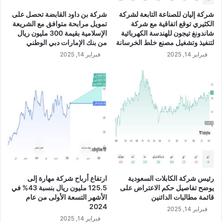
س
ن
شركة إليان للصناعة التابعة لشركة
شركة بن داود القابضة تحصل على
ج
س
الكثيري توقع اتفاقية مع شركة
تمويل مرابحة متوافق مع الشريعة
ل
ب
شاندونغ تيجون للهندسة الكهربائية
الإسلامية بقيمة 300 مليون ريال
أ
ة
لتنفيذ وتشغيل مصنع خلط الخرسانة
من بنك الإمارات دبي الوطني
ع
1
فبراير 14, 2025
فبراير 14, 2025
ل
1
ى
.
م
5
ك
%
ا
خ
س
ل
ب
ا
ه
ل
م
ا
ن
ل
ذ
ر
ع
ب
رئيس شركة الكابلات السعودية
ارتفاع أرباح شركة مهارة إلى
ا
ع
يوضح تفاصيل حكم الاعتراض على
125.5 مليون ريال بنسبة 43% في
م
ا
قائمة مطالبات الدائنين
الأشهر التسعة الأولى من عام
2
ل
2024
فبراير 14, 2025
0
أ
فبراير 14, 2025