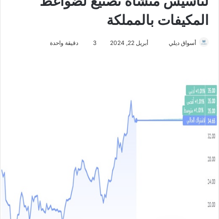
لتأسيس منشأة تصنيع لضواغط
المكيفات بالمملكة
أسواق ديلي
أ
أبريل 22, 2024
3
دقيقة واحدة
ر
س
ل
ب
ر
ي
د
ا
إ
ل
ك
ت
ر
و
ن