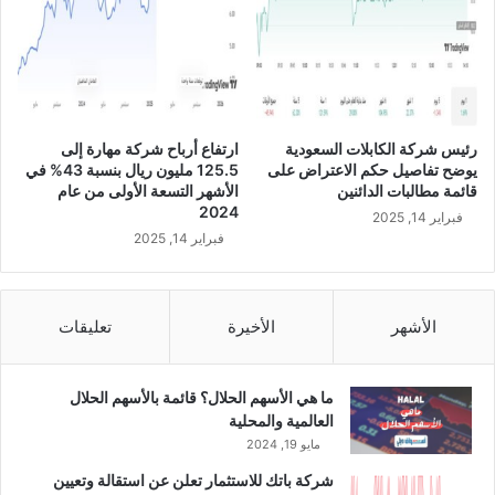
ق
ة
و
ا
م
ل
ة
ع
ب
ل
ا
ا
رئيس شركة الكابلات السعودية
ارتفاع أرباح شركة مهارة إلى
ل
ب
يوضح تفاصيل حكم الاعتراض على
125.5 مليون ريال بنسبة 43% في
ر
غ
قائمة مطالبات الدائنين
الأشهر التسعة الأولى من عام
ي
ر
2024
فبراير 14, 2025
ا
ض
فبراير 14, 2025
ل
ا
ا
ن
ل
ش
س
ا
الأشهر
الأخيرة
تعليقات
ع
ء
و
ش
د
ر
ما هي الأسهم الحلال؟ قائمة بالأسهم الحلال
ي
ك
العالمية والمحلية
ة
ة
مايو 19, 2024
م
شركة باتك للاستثمار تعلن عن استقالة وتعيين
ش