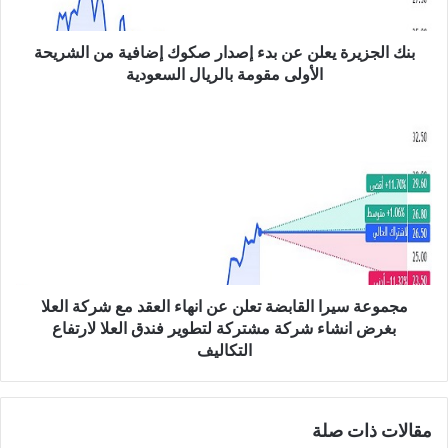
ي
ر
ة
بنك الجزيرة يعلن عن بدء إصدار صكوك إضافية من الشريحة
ي
الأولى مقومة بالريال السعودية
ع
ل
م
ن
ج
ع
م
ن
و
ب
ع
د
ة
ء
س
إ
ي
ص
ر
د
ا
مجموعة سيرا القابضة تعلن عن انهاء العقد مع شركة العلا
ا
ا
بغرض انشاء شركة مشتركة لتطوير فندق العلا لارتفاع
ر
ل
التكاليف
ص
ق
ك
ا
و
ب
ك
مقالات ذات صلة
ض