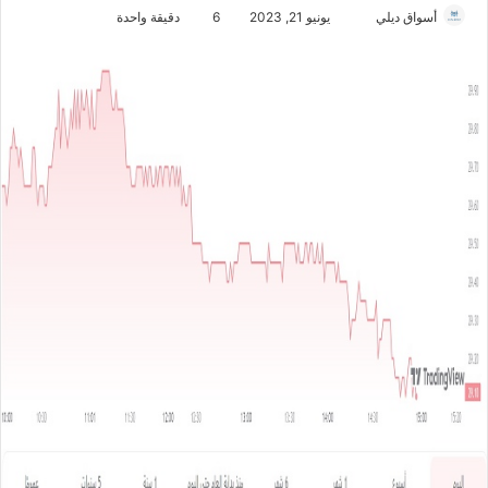
أسواق ديلي
أ
يونيو 21, 2023
6
دقيقة واحدة
ر
س
ل
ب
ر
ي
د
ا
إ
ل
ك
ت
ر
و
ن
ي
ا