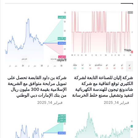
إ
ة
ض
ت
ا
ع
ف
ل
ي
ن
ة
ع
م
ن
ن
ا
ا
ن
ل
ه
ش
ا
ر
ء
شركة إليان للصناعة التابعة لشركة
شركة بن داود القابضة تحصل على
ي
ا
الكثيري توقع اتفاقية مع شركة
تمويل مرابحة متوافق مع الشريعة
ح
ل
شاندونغ تيجون للهندسة الكهربائية
الإسلامية بقيمة 300 مليون ريال
ة
ع
لتنفيذ وتشغيل مصنع خلط الخرسانة
من بنك الإمارات دبي الوطني
ا
ق
فبراير 14, 2025
فبراير 14, 2025
ل
د
أ
م
و
ع
ل
ش
ى
ر
م
ك