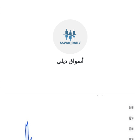
أسواق ديلي
موق
ع
الوي
ب
ب
ن
ك
ا
ل
ج
ز