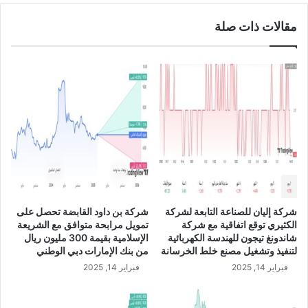
س
ا
مقالات ذات صلة
ت
ل
ث
ر
م
ي
ا
ا
ر
ل
ا
ا
ت
ل
ب
س
ق
ع
ي
و
م
د
ة
ي
1
U
شركة إليان للصناعة التابعة لشركة
شركة بن داود القابضة تحصل على
.
S
الكثيري توقع اتفاقية مع شركة
تمويل مرابحة متوافق مع الشريعة
6
D
شاندونغ تيجون للهندسة الكهربائية
الإسلامية بقيمة 300 مليون ريال
م
/
لتنفيذ وتشغيل مصنع خلط الخرسانة
من بنك الإمارات دبي الوطني
ل
S
فبراير 14, 2025
فبراير 14, 2025
ي
A
ا
R
ر