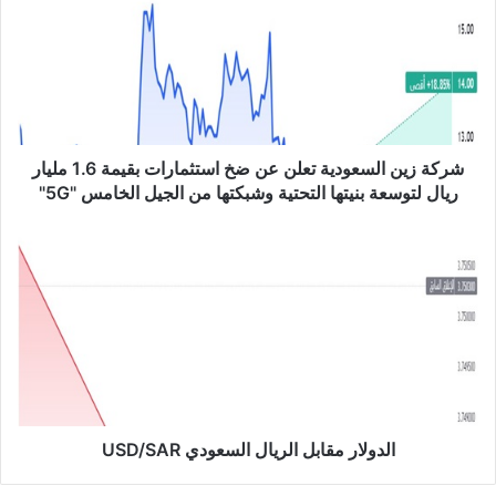
ك
ة
ز
ي
ن
ا
ل
س
شركة زين السعودية تعلن عن ضخ استثمارات بقيمة 1.6 مليار
ع
ريال لتوسعة بنيتها التحتية وشبكتها من الجيل الخامس "5G"
و
د
ا
ي
ل
ة
د
ت
و
ع
ل
ل
ا
ن
ر
ع
م
ن
ق
ض
ا
الدولار مقابل الريال السعودي USD/SAR
خ
ب
ا
ل