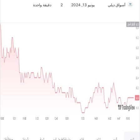
أسواق ديلي
أ
يونيو 13, 2024
2
دقيقة واحدة
ر
س
ل
ب
ر
ي
د
ا
إ
ل
ك
ت
ر
و
ن
ي
ا