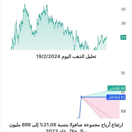
ت
ح
ل
ي
ل
ا
ل
ذ
ه
ب
تحليل الذهب اليوم 19/2/2024
ا
ل
ا
ي
ر
و
ت
م
ف
1
ا
9
ع
/
أ
2
ر
/
ب
2
ا
ارتفاع أرباح مجموعة صافولا بنسبة 21.06% إلى 899 مليون
0
ح
ريال خلال عام 2023