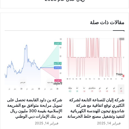
2
م
4
ج
م
مقالات ذات صلة
و
ع
ة
ص
ا
ف
و
ل
ا
ب
ن
س
ب
شركة إليان للصناعة التابعة لشركة
شركة بن داود القابضة تحصل على
ة
الكثيري توقع اتفاقية مع شركة
تمويل مرابحة متوافق مع الشريعة
2
شاندونغ تيجون للهندسة الكهربائية
الإسلامية بقيمة 300 مليون ريال
1
لتنفيذ وتشغيل مصنع خلط الخرسانة
من بنك الإمارات دبي الوطني
.
فبراير 14, 2025
فبراير 14, 2025
0