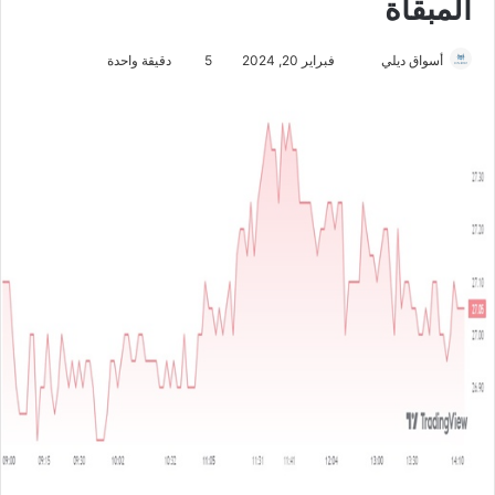
المبقاة
أسواق ديلي
أ
فبراير 20, 2024
5
دقيقة واحدة
ر
س
ل
ب
ر
ي
د
ا
إ
ل
ك
ت
ر
و
ن
ي