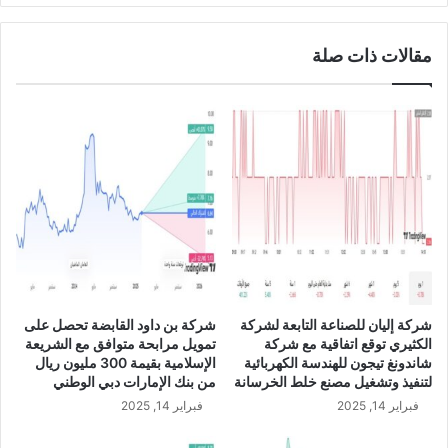
2
ن
3
ع
مقالات ذات صلة
ن
ا
س
ت
ق
ا
ل
ة
و
ت
ع
ي
ي
شركة إليان للصناعة التابعة لشركة
شركة بن داود القابضة تحصل على
ن
الكثيري توقع اتفاقية مع شركة
تمويل مرابحة متوافق مع الشريعة
ع
شاندونغ تيجون للهندسة الكهربائية
الإسلامية بقيمة 300 مليون ريال
ض
لتنفيذ وتشغيل مصنع خلط الخرسانة
من بنك الإمارات دبي الوطني
و
فبراير 14, 2025
فبراير 14, 2025
ل
ج