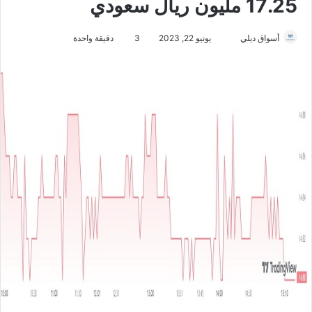
17.25 مليون ريال سعودي
أسواق ديلي
أ
يونيو 22, 2023
3
دقيقة واحدة
ر
س
ل
ب
ر
ي
د
ا
إ
ل
ك
ت
ر
و
ن
ي