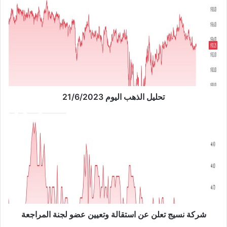
ت
ح
ل
ي
ل
ا
ل
ذ
ه
ب
تحليل الذهب اليوم 21/6/2023
ا
ل
ش
ي
ر
و
ك
م
ة
2
ن
1
س
/
ي
6
ج
/
ت
2
ع
شركة نسيج تعلن عن استقالة وتعيين عضو لجنة المراجعة
0
ل