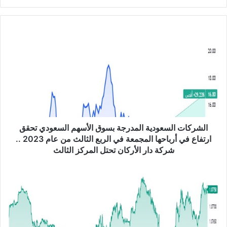
ع
الوي
ب
ا
ل
ش
ر
ك
ا
ت
ا
ل
س
الشركات السعودية المدرجة بسوق الأسهم السعودي تحقق
ع
ارتفاع في أرباحها المجمعة في الربع الثالث من عام 2023 ..
و
شركة دار الأركان تحتل المركز الثالث
د
ي
ا
ة
ل
ا
ي
ل
و
م
ر
د
و