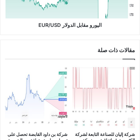
ر
م
ج
ق
ة
ا
ب
ب
اليورو مقابل الدولار EUR/USD
س
ل
و
ا
ق
ل
مقالات ذات صلة
ا
د
ل
و
أ
ل
س
ا
ه
ر
م
E
ا
U
ل
R
س
/
ع
U
و
S
د
D
ي
شركة إليان للصناعة التابعة لشركة
شركة بن داود القابضة تحصل على
ت