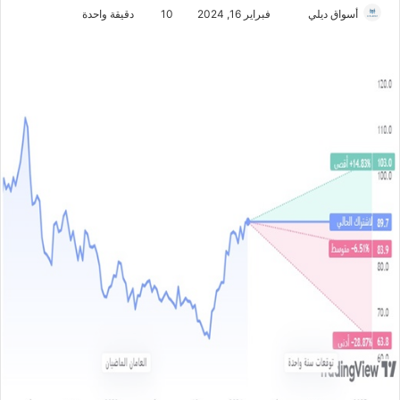
أسواق ديلي
أ
فبراير 16, 2024
10
دقيقة واحدة
ر
س
ل
ب
ر
ي
د
ا
إ
ل
ك
ت
ر
و
ن
ي
ا