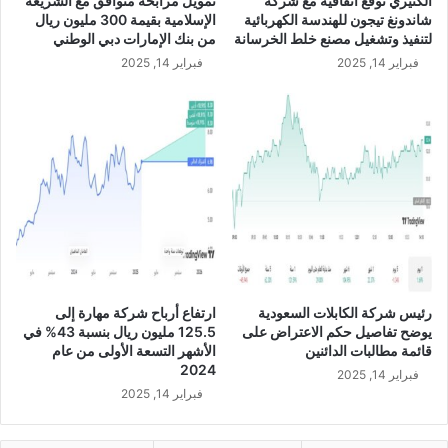
الكثيري توقع اتفاقية مع شركة
تمويل مرابحة متوافق مع الشريعة
ح
شاندونغ تيجون للهندسة الكهربائية
الإسلامية بقيمة 300 مليون ريال
ق
لتنفيذ وتشغيل مصنع خلط الخرسانة
من بنك الإمارات دبي الوطني
ق
فبراير 14, 2025
فبراير 14, 2025
ا
ر
ت
ف
ا
ع
ف
ي
أ
ر
ب
ا
رئيس شركة الكابلات السعودية
ارتفاع أرباح شركة مهارة إلى
ح
يوضح تفاصيل حكم الاعتراض على
125.5 مليون ريال بنسبة 43% في
ه
قائمة مطالبات الدائنين
الأشهر التسعة الأولى من عام
ا
2024
فبراير 14, 2025
ا
فبراير 14, 2025
ل
م
ج