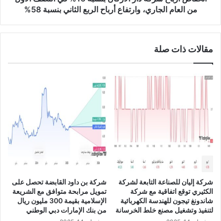
ن
ح
من العام الجاري، وارتفاع أرباح الربع الثاني بنسبة 58%
س
ش
ب
ر
ة
ك
مقالات ذات صلة
1
ة
5
د
%
ا
إ
ر
ل
ا
ى
ل
1
أ
8
ر
.
ك
9
ا
م
ن
ل
ب
ي
ن
شركة إليان للصناعة التابعة لشركة
شركة بن داود القابضة تحصل على
و
س
الكثيري توقع اتفاقية مع شركة
تمويل مرابحة متوافق مع الشريعة
ن
ب
شاندونغ تيجون للهندسة الكهربائية
الإسلامية بقيمة 300 مليون ريال
ر
ة
لتنفيذ وتشغيل مصنع خلط الخرسانة
من بنك الإمارات دبي الوطني
ي
1