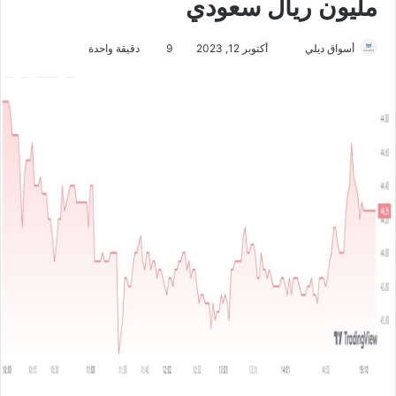
مليون ريال سعودي
أسواق ديلي
أ
أكتوبر 12, 2023
9
دقيقة واحدة
ر
س
ل
ب
ر
ي
د
ا
إ
ل
ك
ت
ر
و
ن
ي