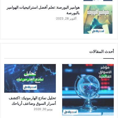
ب
هوامير البورصة: تعلم أفضل استراتيجيات الهوامير
ع
بالبورصة
ا
أكتوبر 28, 2023
ل
ث
ا
ن
ي
ب
أحدث المقالات
ن
س
ب
ة
5
8
%
تحليل نماذج الهارمونيك: اكتشف
أسرار السوق وضاعف أرباحك
يونيو 30, 2026