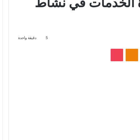
 الخدمات في نشاط
5
دقيقة واحدة
VKontak
Odnoklassniki
‫Pocket