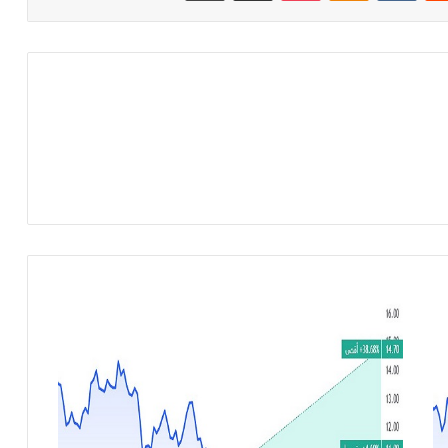
ش
ر
ك
ة
ا
ل
م
ع