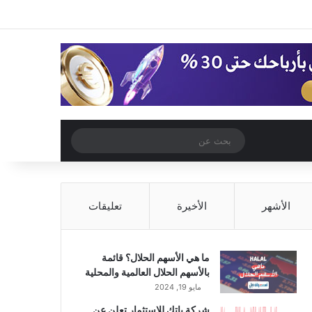
‫X
فيسبوك
‫YouTube
انستقرام
تسجيل الدخول
مقال عشوائي
إضافة عمود جا
مقال عشوائي
بحث
عن
الأشهر
الأخيرة
تعليقات
ما هي الأسهم الحلال؟ قائمة
بالأسهم الحلال العالمية والمحلية
مايو 19, 2024
شركة باتك للاستثمار تعلن عن