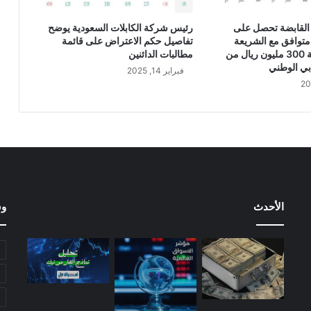
ا
ت
القابضة تحصل على
رئيس شركة الكابلات السعودية يوضح
ف
متوافق مع الشريعة
تفاصيل حكم الاعتراض على قائمة
ا
الإسلامية بقيمة 300 مليون ريال من
مطالبات الدائنين
ق
بي الوطني
فبراير 14, 2025
ي
ة
ت
ف
ا
ه
م
م
ع
الأحدث
وس
ش
ر
ك
ة
ز
ي
ن