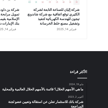
ل
ي
شركة إليان للصناعة التابعة لشركة
شركة بن داود 
و
الكثيري توقع اتفاقية مع شركة شاندونغ
تمويل مرابحة 
ن
تيجون للهندسة الكهربائية لتنفيذ
ر
وتشغيل مصنع خلط الخرسانة
بنك الإمارات د
ي
فبراير 14, 2025
فبراير 14, 2025
ا
ل
س
ع
و
د
ي
ب
الأكثر قراءة
ن
س
ب
مايو 19, 2024
ة
ما هي الأسهم الحلال؟ قائمة بالأسهم الحلال العالمية والمحلية
3
أكتوبر 2, 2023
7
شركة باتك للاستثمار تعلن عن استقالة وتعيين عضو لجنة
ب
المراجعة