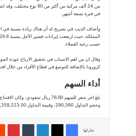
في فترة تسعة أشهر.
وأضاف الذيب في تصريح له أن هناك زيادة نسبية في ا
حسب رغبة العملاء.
وقال ان من اهم الاسباب في تحقيق الارباح عودة الموا
كرورونا بالإضافة للتوسع في قطاع الأفراد من خلال اف
أداء السهم
وحجم التداول 290,360، وقيمة التداول 22,359,323.00، بعدد صفقات 1,859، والقيمة السوقية 3,293.80.
فيسبوك
‫X
لينكدإن
‏Tumblr
بينتيريست
شاركها