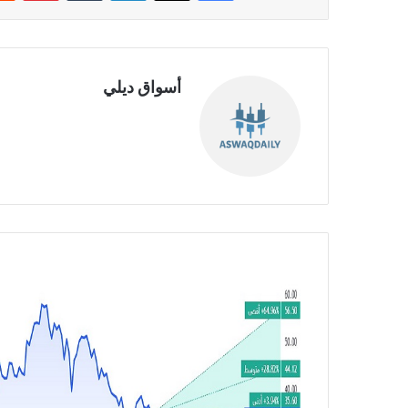
أسواق ديلي
موق
ع
الوي
ب
أ
ر
ب
ا
ح
ش
ر
ك