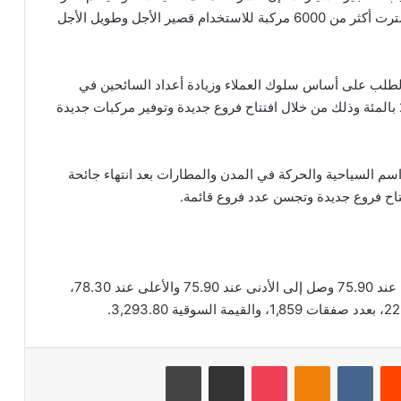
من 24 ألف مركبة من أكثر من 90 نوع مختلف، وقد اشترت أكثر من 6000 مركبة للاستخدام قصير الأجل وطويل الأجل
لطلب على أساس سلوك العملاء وزيادة أعداد السائحين في
المملكة، حيث ارتفعت إيرادات قصير الأجل بنسبة 29.8 بالمئة وذلك من خلال افتتاح فروع جديدة وتوفير مركبات جديدة
سم السياحية والحركة في المدن والمطارات بعد انتهاء جائحة
تتاح فروع جديدة وتجسن عدد فروع قائمة.
بلغ اخر سعر للسهم 76.60 ريال سعودي، وكان الافتتاح عند 75.90 وصل إلى الأدنى عند 75.90 والأعلى عند 78.30،
‏Reddit
‏VKontakte
Odnoklassniki
‫Pocket
مشاركة عبر البريد
طباعة