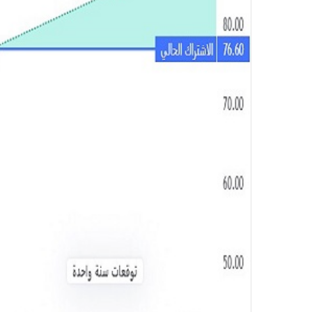
و
ن
ي
ا