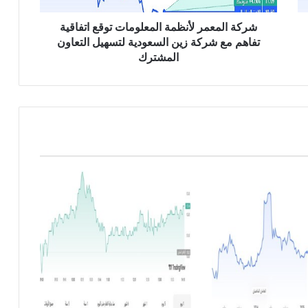
م
ر
شركة المعمر لأنظمة المعلومات توقع اتفاقية
ل
تفاهم مع شركة زين السعودية لتسهيل التعاون
أ
المشترك
ن
ظ
م
ة
ا
ل
م
ع
ل
و
م
ا
ت
ت
و
ق
ع