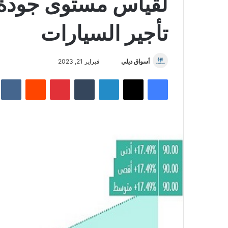
لقياس مستوى جودة
تأجير السيارات
أسواق ديلي
أ
فبراير 21, 2023
ر
فيسبوك
‫X
لينكدإن
‏Tumblr
بينتيريست
‏Reddit
‏te
س
ل
ب
ر
ي
د
ا
إ
ل
ك
ت
ر