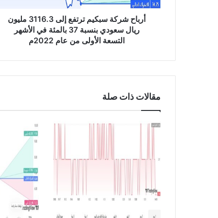
ة
س
أرباح شركة سبكيم ترتفع إلى 3116.3 مليون
ب
ريال سعودي بنسبة 37 بالمئة في الأشهر
ك
التسعة الأولى من عام 2022م
ي
م
ت
ر
ت
مقالات ذات صلة
ف
ع
إ
ل
ى
3
1
1
6
.
3
م