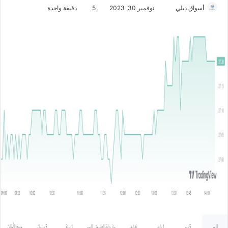
أسواق ديلي
أ
نوفمبر 30, 2023
5
دقيقة واحدة
ر
س
ل
ب
ر
ي
د
ا
إ
ل
ك
ت
ر
و
ن
ي
ا