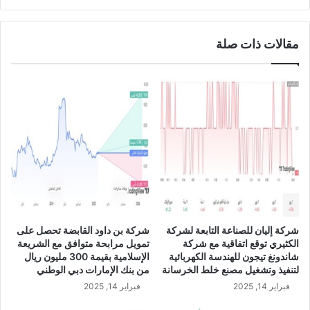
0
ت
2
ع
3
ل
مقالات ذات صلة
ن
ع
ن
ا
ك
ت
م
ا
ل
ص
ف
ق
ة
شركة إليان للصناعة التابعة لشركة
شركة بن داود القابضة تحصل على
ا
الكثيري توقع اتفاقية مع شركة
تمويل مرابحة متوافق مع الشريعة
ل
شاندونغ تيجون للهندسة الكهربائية
الإسلامية بقيمة 300 مليون ريال
ا
لتنفيذ وتشغيل مصنع خلط الخرسانة
من بنك الإمارات دبي الوطني
س
فبراير 14, 2025
فبراير 14, 2025
ت
ح