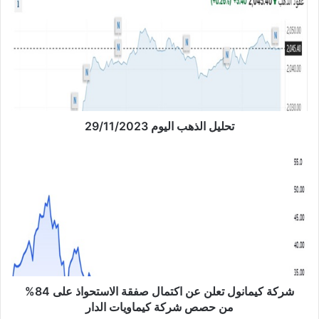
ح
ل
ي
ل
ا
ل
ذ
ه
ب
تحليل الذهب اليوم 29/11/2023
ا
ل
ش
ي
ر
و
ك
م
ة
2
ك
9
ي
/
م
1
ا
1
ن
/
و
شركة كيمانول تعلن عن اكتمال صفقة الاستحواذ على 84%
2
ل
من حصص شركة كيماويات الدار