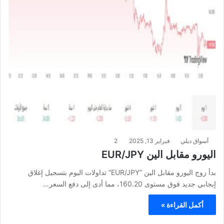
أسواق ديلي
فبراير 13, 2025
2
اليورو مقابل الين EUR/JPY
بدأ زوج اليورو مقابل الين “EUR/JPY” تداولات اليوم بتسجيل إغلاق
إيجابي جديد فوق مستوى 160.20، مما أدى إلى دفع السعر…
أكمل القراءة »