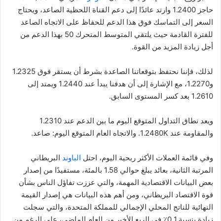
حاجز 1.2400 وارتد عائدًا إلى دعم القناة اللحظية الصاعد، ويحتاج
السعر إلى التماسك فوق هذا الدعم للحفاظ على الاتجاه الصاعد
للفترة القادمة حيث يلتقي المتوسط ​​المتحرك 50 بهذا الدعم من
أجل زيادة المزيد من القوة.
لذلك، فإننا نحتفظ بتوقعاتنا الصاعدة بشرط أن يستقر فوق 1.2325
و1.2270، مع الإشارة إلى أن هدفنا يبدأ عند 1.2440 ويمتد إلى
1.2610 بعد كسر المستوى السابق.
ويعد نطاق التداول المتوقع اليوم ما بين الدعم عند 1.2310
والمقاومة عند 1.2480K. والاتجاه العام المتوقع اليوم: صاعد.
وفي قائمة العملات الأكثر ربحية اليوم، احتل
الباوند
البريطاني
المرتبة الثانية، بعائد يبلغ حوالي 1.58 بالمئة، مستفيدًا من إصدار
بعض البيانات الاقتصادية المهمة، والتي عززت تفاؤل الناس بشأن
قوة الاقتصاد البريطاني، ومن أهم هذه البيانات هي إصدار القيمة
النهائية للناتج المحلي الإجمالي للمملكة المتحدة، والتي سجلت
زيادة بنسبة 0.1٪ في الربع الأخير من العام الماضي، على الرغم من