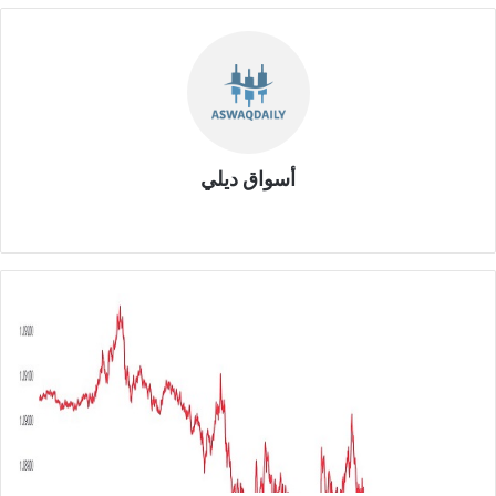
أسواق ديلي
موق
ع
الوي
ب
ا
ل
ي
و
ر
و
م
ق
ا