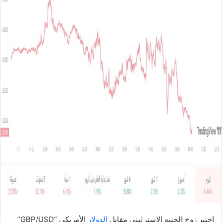
ل
ب
ر
ي
د
ا
إ
ل
ك
ت
ر
و
ن
ي
ا
اختبر زوج الجنيه الإسترليني مقابل
الدولار
الأمريكي “GBP/USD”