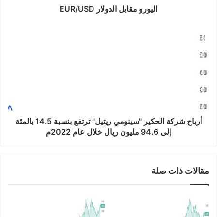
ب
اليورو مقابل الدولار EUR/USD
ل
ا
أ
ل
ر
د
ب
و
ا
ل
ح
ا
ش
ر
ر
E
ك
U
ة
R
ا
أرباح شركة الحكير "سينومي ريتيل" ترتفع بنسبة 14.5 بالمئة
/
ل
إلى 94.6 مليون ريال خلال عام 2022م
U
ح
S
ك
D
ي
مقالات ذات صلة
ر
"
س
ي
ن