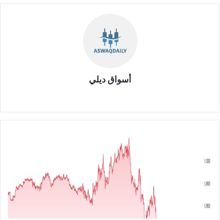
أسواق ديلي
موق
ع
الوي
ب
ا
ل
ي
و
ر
و
م
ق
ا