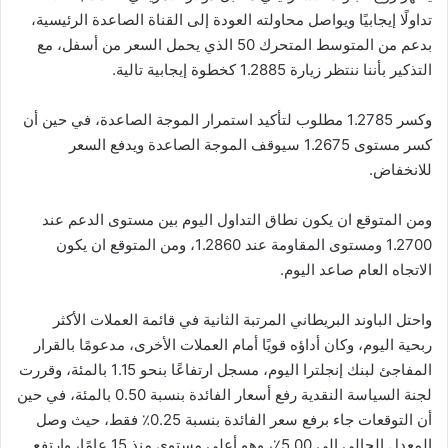
تداولًا إيجابيًا ويواصل محاولته العودة إلى القناة الصاعدة الرئيسية،
بدعم من المتوسط ​​المتحرك 50 الذي يحمل السعر من أسفل، مع
التذكير بأننا ننتظر زيارة 1.2885 كخطوة إيجابية تالية.
وكسر 1.2785 مطلوب لتأكيد استمرار الموجة الصاعدة، في حين أن
كسر مستوى 1.2675 سيوقف الموجة الصاعدة ويدفع السعر
للانخفاض.
ومن المتوقع ان يكون نطاق التداول اليوم بين مستوى الدعم عند
1.2700 ومستوى المقاومة عند 1.2860، ومن المتوقع ان يكون
الاتجاه العام صاعد اليوم.
واحتل الباوند البريطاني المرتبة الثانية في قائمة العملات الأكثر
ربحية اليوم، وكان أداؤه قويًا أمام العملات الأخرى، مدعومًا بالقرار
المفاجئ لبنك إنجلترا اليوم، مسجل ارتفاعًا بنحو 1.15 بالمئة، وقررت
لجنة السياسة النقدية رفع أسعار الفائدة بنسبة 0.50 بالمئة، في حين
أن التوقعات جاء برفع سعر الفائدة بنسبة 0.25٪ فقط، حيث وصل
المعدل الحالي إلى 5.00٪، وهو أعلى مستوى منذ 15 عامًا، وارتفع