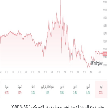
ل
ب
ر
ي
د
ا
إ
ل
ك
ت
ر
و
ن
ي
ا
يظهر زوج الباوند الاسترليني مقابل دولار الأمريكي “GBP/USD”