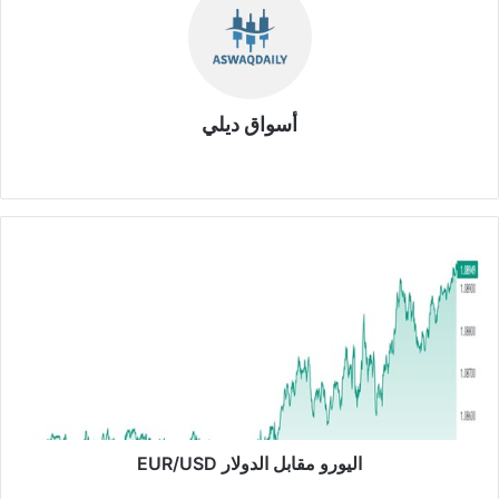
أسواق ديلي
موق
ع
الوي
ب
ا
ل
ي
و
ر
و
م
ق
ا
ب
اليورو مقابل الدولار EUR/USD
ل