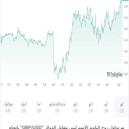
ل
ب
ر
ي
د
ا
إ
ل
ك
ت
ر
و
ن
ي
ا
تم تداول زوج الباوند الإسترليني مقابل الدولار “GBP/USD” باتجاه