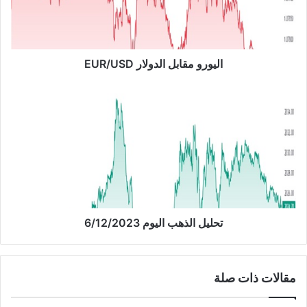
و
م
ق
ا
ب
اليورو مقابل الدولار EUR/USD
ل
ا
ت
ل
ح
د
ل
و
ي
ل
ل
ا
ا
ر
ل
E
ذ
U
ه
R
ب
تحليل الذهب اليوم 6/12/2023
/
ا
U
ل
S
ي
مقالات ذات صلة
D
و
م