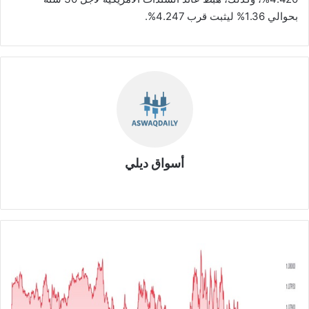
بحوالي 1.36% ليثبت قرب 4.247%.
أسواق ديلي
موق
ع
الوي
ب
ا
ل
ي
و
ر