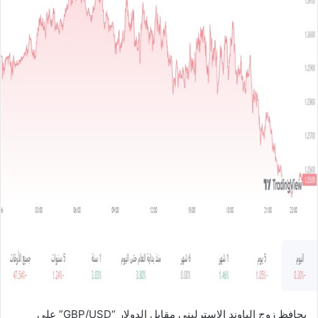
ل
ب
ر
ي
د
ا
إ
ل
ك
ت
ر
و
ن
ي
ا
يحافظ زوج الباوند الإسترليني مقابل الدولار “GBP/USD” على