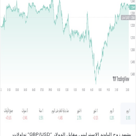
ل
ب
ر
ي
د
ا
إ
ل
ك
ت
ر
و
ن
ي
ا
يشهد زوج الباوند الإسترليني مقابل الدولار “GBP/USD” تداولات