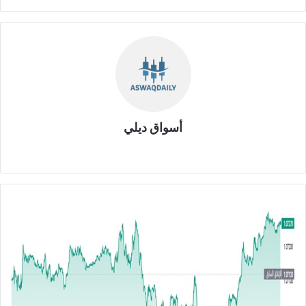
أسواق ديلي
موق
ع
الوي
ب
ا
ل
ي
و
ر
و
م
ق