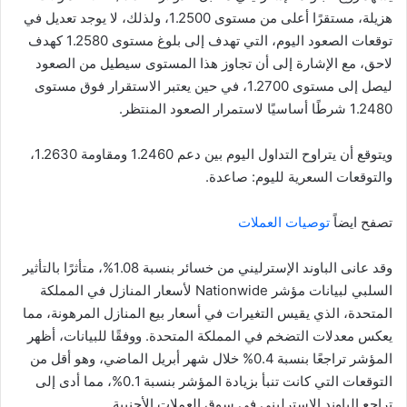
هزيلة، مستقرًا أعلى من مستوى 1.2500، ولذلك، لا يوجد تعديل في
توقعات الصعود اليوم، التي تهدف إلى بلوغ مستوى 1.2580 كهدف
لاحق، مع الإشارة إلى أن تجاوز هذا المستوى سيطيل من الصعود
ليصل إلى مستوى 1.2700، في حين يعتبر الاستقرار فوق مستوى
1.2480 شرطًا أساسيًا لاستمرار الصعود المنتظر.
ويتوقع أن يتراوح التداول اليوم بين دعم 1.2460 ومقاومة 1.2630،
والتوقعات السعرية لليوم: صاعدة.
تصفح ايضاً
توصيات العملات
وقد عانى الباوند الإسترليني من خسائر بنسبة 1.08%، متأثرًا بالتأثير
السلبي لبيانات مؤشر Nationwide لأسعار المنازل في المملكة
المتحدة، الذي يقيس التغيرات في أسعار بيع المنازل المرهونة، مما
يعكس معدلات التضخم في المملكة المتحدة. ووفقًا للبيانات، أظهر
المؤشر تراجعًا بنسبة 0.4% خلال شهر أبريل الماضي، وهو أقل من
التوقعات التي كانت تنبأ بزيادة المؤشر بنسبة 0.1%، مما أدى إلى
تراجع الباوند الإسترليني في سوق العملات الأجنبية.