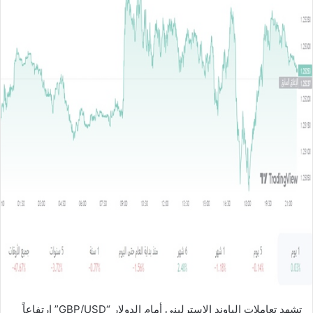
ل
ب
ر
ي
د
ا
إ
ل
ك
ت
ر
و
ن
ي
ا
تشهد تعاملات الباوند الإسترليني أمام الدولار “GBP/USD” ارتفاعاً