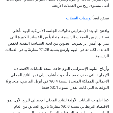
أدنى مستوى ربح بين العملات الأربعة.
تصفح ايضاً
توصيات العملات
وافتتح الباوند الإسترليني تداولات الجلسة الأمريكية اليوم بأعلى
نسبة ربح بين العملات الرئيسية، متعافياً من الخسائر الكبيرة التي
مني بها أمس إثر تصويت عضوين من لجنة السياسة النقدية لخفض
الفائدة، لكنه تعافى اليوم وارتفع بنسبة 1.26% مقارنةً بباقي العملات
الرئيسية.
وأرباح الباوند الإسترليني اليوم جاءت نتيجة للبيانات الاقتصادية
الإيجابية التي صدرت صباحاً، حيث أشارت إلى نمو الناتج المحلي
الإجمالي للمملكة المتحدة بنسبة 0.4% في أبريل الماضي، متجاوزةً
التوقعات التي كانت تقدر النمو بـ 0.1% فقط.
كما أظهرت البيانات الأولية للناتج المحلي الإجمالي للربع الأول نمو
الاقتصاد البريطاني بنسبة 0.6% مقارنةً بالربع السابق من العام
الماضي، وهو ما يفوق التوقعات التي كانت تشير إلى نمو بنسبة