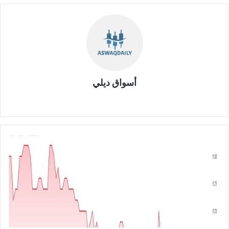
أسواق ديلي
موق
ع
الوي
ب
ش
ر
ك
ة
إ
ش
ر
ا
ق