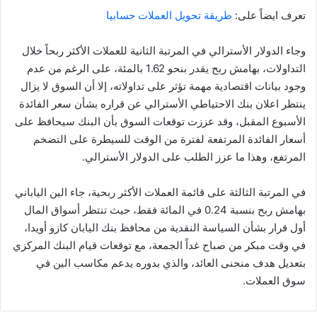
تعرف ايضاً على:
طريقة تحويل العملات حسابيا
وجاء الدولار الأسترالي في المرتبة الثانية للعملات الأكثر ربحاً خلال
التداولات، بهامش ربح يقدر بنحو 1.62 بالمئة، على الرغم من عدم
وجود بيانات اقتصادية مهمة تؤثر على تداولاته، إلا أن السوق لا يزال
ينتظر اعلان بنك الاحتياطي الأسترالي عن قراره بشأن سعر الفائدة
الأسبوع المقبل، وقد عززت توقعات السوق بأن البنك سيحافظ على
أسعار الفائدة المرتفعة لفترة من الوقت للسيطرة على التضخم
المرتفع، وهذا ما عزز الطلب على الدولار الأسترالي.
في المرتبة الثالثة على قائمة العملات الأكثر ربحية، جاء الين الياباني
بهامش ربح بنسبة 0.24 في المائة فقط، حيث تنتظر أسواق المال
أول قرار بشأن السياسة النقدية من محافظ بنك اليابان كازو أويدا،
في وقت مبكر من صباح غداً الجمعة، مع توقعات قيام البنك المركزي
بتعديل هدف منحنى العائد، والذي بدوره يدعم مكاسب الين في
سوق العملات.