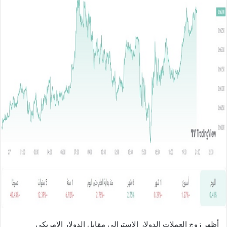
ل
ب
ر
ي
د
ا
إ
ل
ك
ت
ر
و
ن
ي
ا
أظهر زوج العملات الدولار الاسترالي مقابل الدولار الامريكي