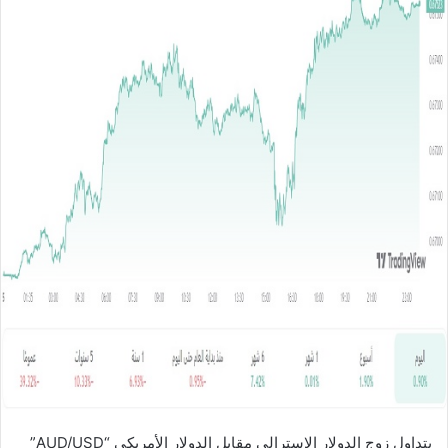
ل
ب
ر
ي
د
ا
إ
ل
ك
ت
ر
و
ن
ي
ا
يتداول زوج الدولار الاسترالي مقابل الدولار الأمريكي “AUD/USD”