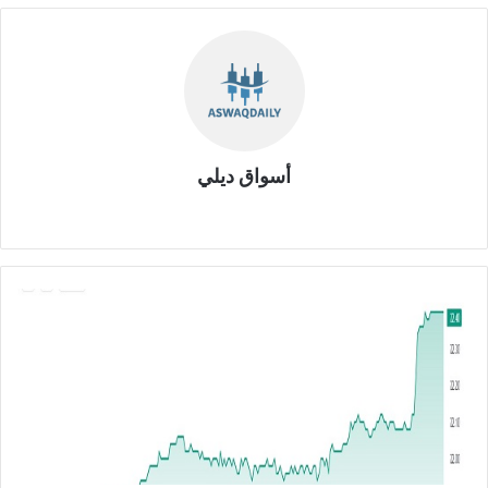
أسواق ديلي
موق
ع
الوي
ب
ش
ر
ك
ة
ج
ب
ل
ع
م