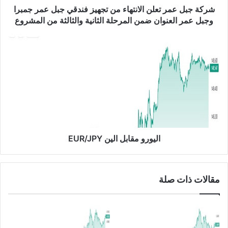
ر
شركة جبل عمر تعلن الانتهاء من تجهيز فندقي جبل عمر جمبرا
ت
وجبل عمر العنوان ضمن المرحلة الثانية والثالثة من المشروع
ع
ل
ا
ن
ل
ا
ي
ل
و
ا
ر
ن
و
ت
م
ه
ق
ا
ا
ء
ب
اليورو مقابل الين EUR/JPY
م
ل
ن
ا
ت
ل
مقالات ذات صلة
ج
ي
ه
ن
ي
E
ز
U
ف
R