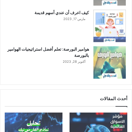
ن
ي
كيف اعرف أن عندي أسهم قديمة
ة
مارس 17, 2023
و
ا
ل
ث
ا
هوامير البورصة: تعلم أفضل استراتيجيات الهوامير
ل
بالبورصة
ث
أكتوبر 28, 2023
ة
م
ن
ا
ل
م
أحدث المقالات
ش
ر
و
ع