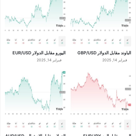
ن
/
د
J
ق
P
ي
Y
ج
ب
ل
ع
الباوند مقابل الدولار GBP/USD
اليورو مقابل الدولار EUR/USD
م
ر
فبراير 14, 2025
فبراير 14, 2025
ج
م
ب
ر
ا
و
ج
ب
ل
ع
م
اليورو مقابل الين EUR/JPY
الدولار مقابل الاسترالي AUD/USD