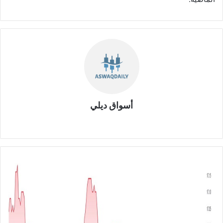
أسواق ديلي
موق
ع
الوي
ب
ش
ر
ك
ة
ا
ل