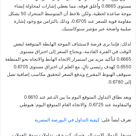
مستوى 0.6665 وأغلق فوقه، مما يعطي إشارات لمحاولة إنشاء
موجة صاعدة لحظية، ولكن نلاحظ أن المتوسط ​​المتحرك 50 يشكل
مقاومة قوية للسعر عند 0.6705، وذلك بالتزامن مع وجود إشارة
سلبية واضحة عبر مؤشر ستوكاستيك.
لذلك، فإننا نرى فرصة لاستئناف الموجة الهابطة المتوقعة لبعض
الوقت في الفترة القادمة، ويحتاج السعر إلى اختراق مستوى
0.6665 لتأكيد مزيد من استمرار الاتجاه الهابط والاتجاه نحو المنطقة
0.6550 كهدف رئيسي تالٍ، مع العلم ان اختراق مستوى 0.6705
سيوقف الهبوط المقترح ويدفع السعر لتحقيق مكاسب إضافية تصل
إلى 0.6780.
ويعد نطاق التداول المتوقع اليوم ما بين الدعم عند 0.6610
والمقاومة عند 0.6725. والاتجاه العام المتوقع اليوم: هبوطي.
تعرف ايضاً على:
كيفية التداول في البورصة المصرية
وسجل الدولار الاسترالي خسائر كبيرة في تداولات سوق العملات