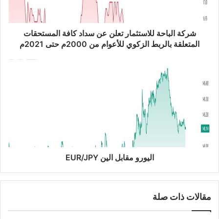
ب
ا
ح
ة
شركة الباحة للاستثمار تعلن عن سداد كافة المستحقات
ل
المتعلقة بالربط الزكوي للأعوام من 2000م حتى 2021م
ل
ا
ا
س
ل
ت
ي
ث
و
م
ر
ا
و
ر
م
ت
ق
ع
ا
ل
ب
اليورو مقابل الين EUR/JPY
ن
ل
ع
ا
ن
ل
مقالات ذات صلة
س
ي
د
ن
ا
E