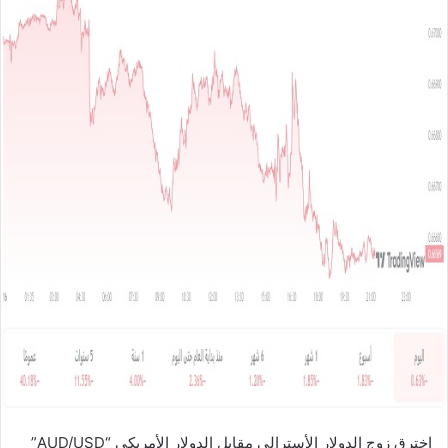
ل
ب
ر
ي
د
ا
إ
ل
ك
ت
ر
و
ن
ي
ا
اخترق زوج الدولار الأسترالي مقابل الدولار الأمريكي “AUD/USD”