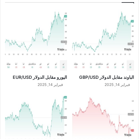
ن
.
E
9
U
أ
R
ل
/
ف
J
ر
P
ي
Y
ا
ل
س
ع
الباوند مقابل الدولار GBP/USD
اليورو مقابل الدولار EUR/USD
و
د
فبراير 14, 2025
فبراير 14, 2025
ي
م
ع
ن
ه
ا
ي
ة