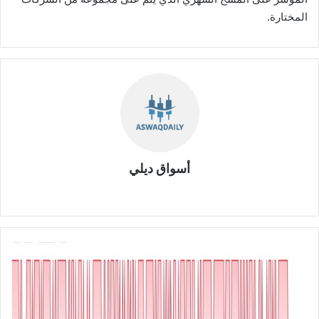
المختارة.
أسواق ديلي
موق
ع
الوي
ب
ش
ر
ك
ة
ا