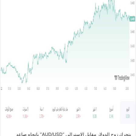
ل
ب
ر
ي
د
ا
إ
ل
ك
ت
ر
و
ن
ي
ا
يتحرك زوج الدولار مقابل الاسترالي “AUD/USD” باتجاه صاعد