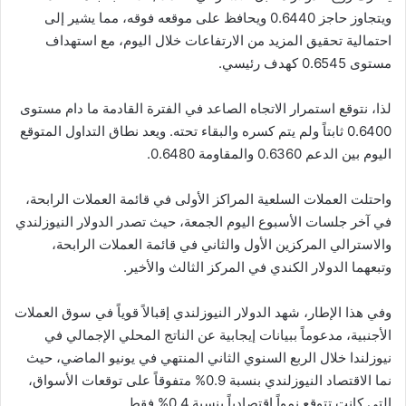
ويتجاوز حاجز 0.6440 ويحافظ على موقعه فوقه، مما يشير إلى
احتمالية تحقيق المزيد من الارتفاعات خلال اليوم، مع استهداف
مستوى 0.6545 كهدف رئيسي.
لذا، نتوقع استمرار الاتجاه الصاعد في الفترة القادمة ما دام مستوى
0.6400 ثابتاً ولم يتم كسره والبقاء تحته. ويعد نطاق التداول المتوقع
اليوم بين الدعم 0.6360 والمقاومة 0.6480.
واحتلت العملات السلعية المراكز الأولى في قائمة العملات الرابحة،
في آخر جلسات الأسبوع اليوم الجمعة، حيث تصدر الدولار النيوزلندي
والاسترالي المركزين الأول والثاني في قائمة العملات الرابحة،
وتبعهما الدولار الكندي في المركز الثالث والأخير.
وفي هذا الإطار، شهد الدولار النيوزلندي إقبالاً قوياً في سوق العملات
الأجنبية، مدعوماً ببيانات إيجابية عن الناتج المحلي الإجمالي في
نيوزلندا خلال الربع السنوي الثاني المنتهي في يونيو الماضي، حيث
نما الاقتصاد النيوزلندي بنسبة 0.9% متفوقاً على توقعات الأسواق،
التي كانت تتوقع نمواً اقتصادياً بنسبة 0.4% فقط.