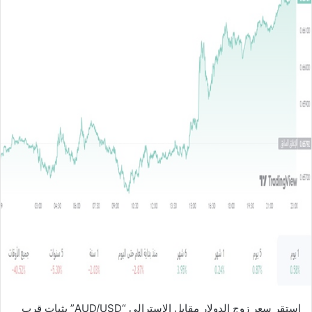
ل
ب
ر
ي
د
ا
إ
ل
ك
ت
ر
و
ن
ي
ا
استقر سعر زوج الدولار مقابل الاسترالي “AUD/USD” بثبات قرب