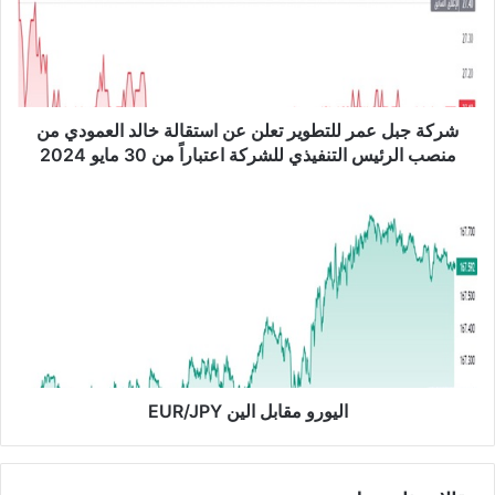
ج
ب
ل
ع
م
ر
شركة جبل عمر للتطوير تعلن عن استقالة خالد العمودي من
ل
منصب الرئيس التنفيذي للشركة اعتباراً من 30 مايو 2024
ل
ت
ا
ط
ل
و
ي
ي
و
ر
ر
ت
و
ع
م
ل
ق
ن
ا
ع
ب
اليورو مقابل الين EUR/JPY
ن
ل
ا
ا
س
ل