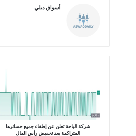
أسواق ديلي
موق
ع
الوي
ب
ش
ر
ك
ة
ا
ل
ب
ا
ح
ة
شركة الباحة تعلن عن إطفاء جميع خسائرها
ت
المتراكمة بعد تخفيض رأس المال