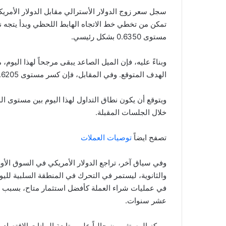
تمكن من تخطي خط الاتجاه الهابط اللحظي وبدأ يتجه نح
مستوى 0.6350 بشكل رئيسي.
الهدف المتوقع. وفي المقابل، فإن كسر مستوى 0.6205 سيوقف الارتفاع ويضغط على السعر للانخفاض مجددًا.
خلال الجلسات المقبلة.
تصفح ايضاً
توصيات العملات
وفي سياق آخر، تراجع الدولار الأمريكي في السوق الأور
والثانوية، ليستمر في التحرك في المنطقة السلبية لليوم
في عمليات شراء العملة كأفضل استثمار متاح، بسبب ال
عشر سنوات.
ويركز المستثمرون حالياً على متابعة البيانات الاقتصاد