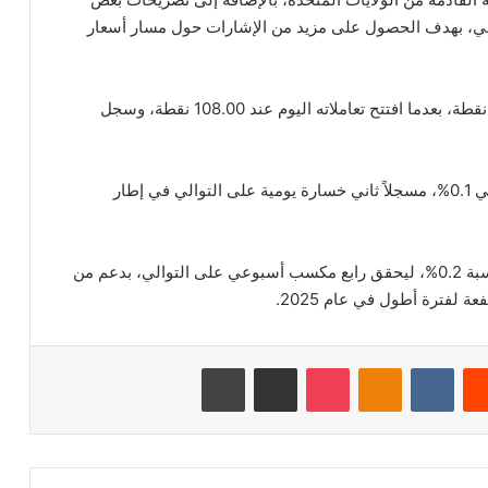
لي، بهدف الحصول على مزيد من الإشارات حول مسار أسعار
وتراجع مؤشر الدولار بنسبة 0.2% إلى مستوى 107.79 نقطة، بعدما افتتح تعاملاته اليوم عند 108.00 نقطة، وسجل
وفي نهاية تعاملات يوم الجمعة، فقد مؤشر الدولار حوالي 0.1%، مسجلاً ثاني خسارة يومية على التوالي في إطار
وخلال الأسبوع الماضي، حقق مؤشر الدولار ارتفاعًا بنسبة 0.2%، ليحقق رابع مكسب أسبوعي على التوالي، بدعم من
ة لفترة أطول في عام 2025.
‏Reddit
‏VKontakte
Odnoklassniki
‫Pocket
مشاركة عبر البريد
طباعة