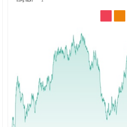
2
دقيقة واحدة
VKontak
Odnoklassniki
‫Pocket