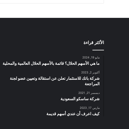
ا
ل
م
ت
ر
ا
ك
الأكثر قراءة
م
ة
ب
مايو 19, 2024
ع
ما هي الأسهم الحلال؟ قائمة بالأسهم الحلال العالمية والمحلية
د
أكتوبر 2, 2023
ت
شركة باتك للاستثمار تعلن عن استقالة وتعيين عضو لجنة
خ
المراجعة
ف
ي
ديسمبر 21, 2021
ض
شركة ساسكو السعودية
ر
مارس 17, 2023
أ
كيف اعرف أن عندي أسهم قديمة
س
ا
ل