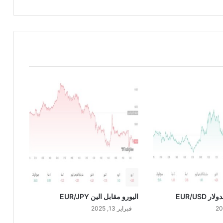
ا
ل
ي
ن
E
U
R
/
J
P
Y
 EUR/USD
اليورو مقابل الين EUR/JPY
فبراير 13, 2025