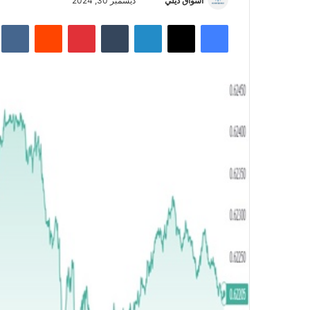
أسواق ديلي
أ
ديسمبر 30, 2024
ر
فيسبوك
‫X
لينكدإن
‏Tumblr
بينتيريست
‏Reddit
‏te
س
ل
ب
ر
ي
د
ا
إ
ل
ك
ت
ر
و
ن
ي
ا