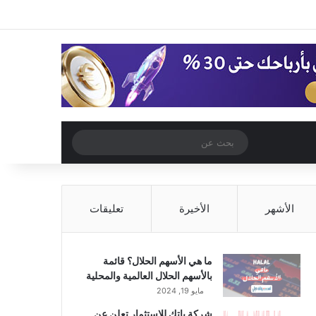
‫X
فيسبوك
‫YouTube
انستقرام
تسجيل الدخول
مقال عشوائي
إضافة عمود جا
مقال عشوائي
بحث
عن
الأشهر
الأخيرة
تعليقات
ما هي الأسهم الحلال؟ قائمة
بالأسهم الحلال العالمية والمحلية
مايو 19, 2024
شركة باتك للاستثمار تعلن عن