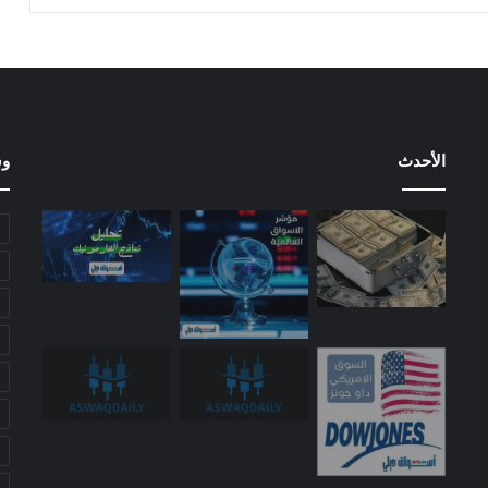
الأحدث
وس