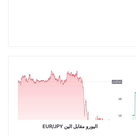
ا
ل
ي
و
ر
و
م
ق
ا
ب
اليورو مقابل الين EUR/JPY
ل