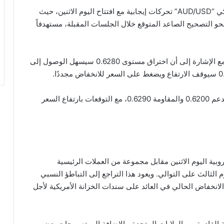
سجل سعر زوج الدولار الأسترالي مقابل الدولار الأمريكي “AUD/USD” تحركات إيجابية مع افتتاح اليوم الاثنين، حيث
و التصحيح الصاعد المتوقع خلال الجلسات المقبلة، مستهدفاً
وبناءً عليه، فإن الميل الصاعد يبقى مرجحاً لهذا اليوم، مع الإشارة إلى أن اختراق مستوى 0.6280 سيسهل الوصول إلى
ويتوقع أن يكون نطاق التداول لهذا اليوم بين مستوى الدعم 0.6200 والمقاومة 0.6290، مع التوقعات بارتفاع السعر
وبية اليوم الاثنين مقابل مجموعة من العملات الرئيسية
 الثالث على التوالي. ويعود هذا التراجع إلى التباطؤ النسبي
انخفاض الحالي في العائد على سندات الخزانة الأمريكية لأجل
ية القادمة من الولايات المتحدة، بالإضافة إلى تصريحات بعض