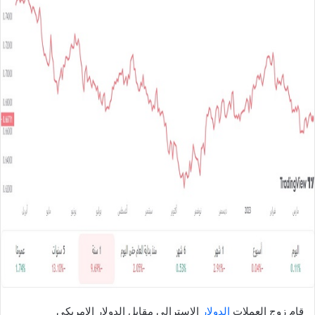
ل
ب
ر
ي
د
ا
إ
ل
ك
ت
ر
و
ن
ي
ا
قام زوج العملات
الدولار
الاسترالي مقابل الدولار الامريكي