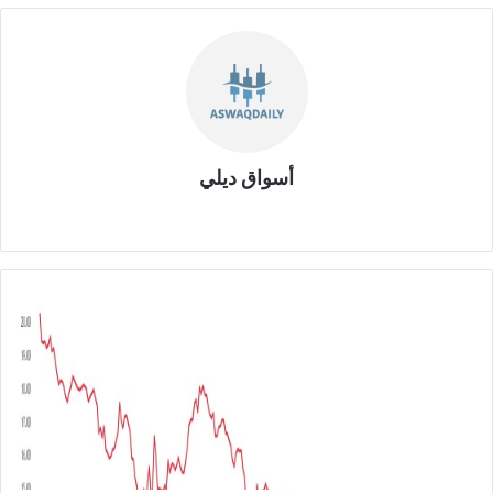
أسواق ديلي
موق
ع
الوي
ب
ا
ر
ت
ف
ا
ع
خ
س
ا