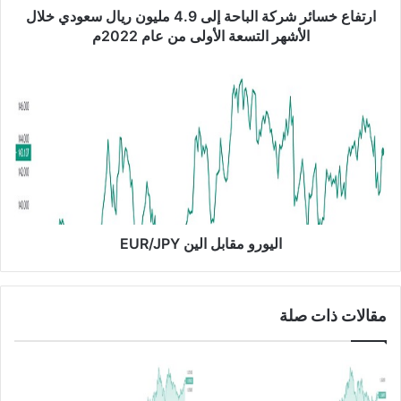
ئ
ارتفاع خسائر شركة الباحة إلى 4.9 مليون ريال سعودي خلال
ر
الأشهر التسعة الأولى من عام 2022م
ش
ر
ا
ك
ل
ة
ي
ا
و
ل
ر
ب
و
ا
م
ح
ق
ة
ا
إ
ب
اليورو مقابل الين EUR/JPY
ل
ل
ى
ا
4
ل
مقالات ذات صلة
.
ي
9
ن
م
E
ل
U
ي
R