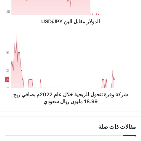
ر
م
ق
ا
الدولار مقابل الين USD/JPY
ب
ل
ش
ا
ر
ل
ك
ي
ة
ن
و
U
ف
S
ر
D
ة
/
ت
J
ت
شركة وفرة تتحول للربحية خلال عام 2022م بصافي ربح
P
ح
18.99 مليون ريال سعودي
Y
و
ل
ل
مقالات ذات صلة
ل
ر
ب