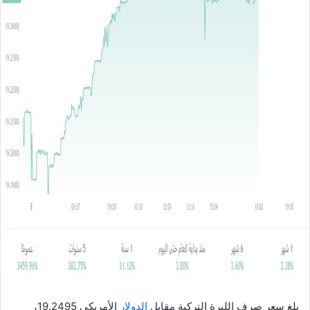
ل
ب
ر
ي
د
ا
إ
ل
ك
ت
ر
و
ن
ي
ا
بلغ سعر صرف الليرة التركية مقابل
الدولار
الأمريكي 19.2495،