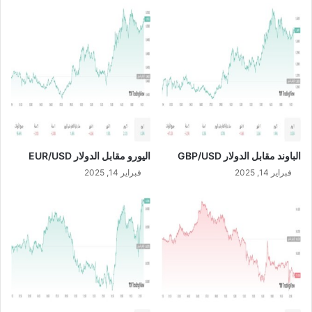
ح
ي
ة
خ
ل
ا
ل
ع
ا
م
الباوند مقابل الدولار GBP/USD
اليورو مقابل الدولار EUR/USD
2
فبراير 14, 2025
فبراير 14, 2025
0
2
2
م
ب
ص
ا
ف
ي
ر