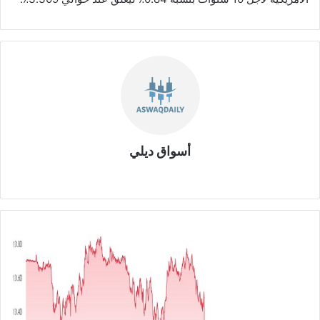
أسواق ديلي
موق
ع
الوي
ب
ا
ل
د
و
ل
ا