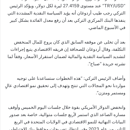
“TRY/USD” عند مستوى 27.4159 ليرة لكل دولار، ويؤكد الرئيس
التركي رجب طيب أردوغان أنه يؤيد السياسة النقدية المشددة التي
ينفذها البنك المركزي التركي بعد أن رفع معدل الفائدة بشكل كبير
في الأسبوع الماضي.
بعد أن تخلى عن موقفه السابق الذي كان يروج للمال المنخفض
التكلفة، وقال أردوغان للصحافة إن فريقه الاقتصادي يتبع إجراءات
لتشديد السياسة النقدية والمالية لضمان استقرار الأسعار، وفقاً لما
نشرته جريدة “صباح”.
وأضاف الرئيس التركي: “هذه الخطوات ستساعدنا على توجيه
مواردنا نحو المجالات التي تنتج وتهدف إلى تحقيق نمو اقتصادي عالٍ
ومستمر ومتزن”.
وانخفض الدولار الأمريكي بقوة خلال جلسات اليوم الخميس وأوقف
مساره الصاعد الذي استمر لأربع جلسات متوالية، خاصة بعد صدور
البيانات النهائية للنمو الاقتصادي في الولايات المتحدة في الربع
الثاني من عام 2023 وفي انتظار تصريحات محافظ بنك الاحتياطي