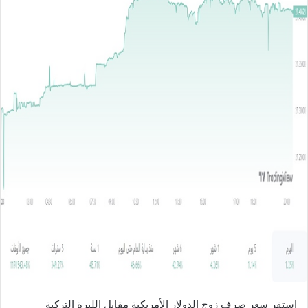
ل
ب
ر
ي
د
ا
إ
ل
ك
ت
ر
و
ن
ي
ا
استقر سعر صرف زوج الدولار الأمريكية مقابل الليرة التركية