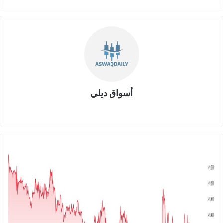
أسواق ديلي
موق
ع
الوي
ب
ا
ل
د
و
ل
ا
ر
م