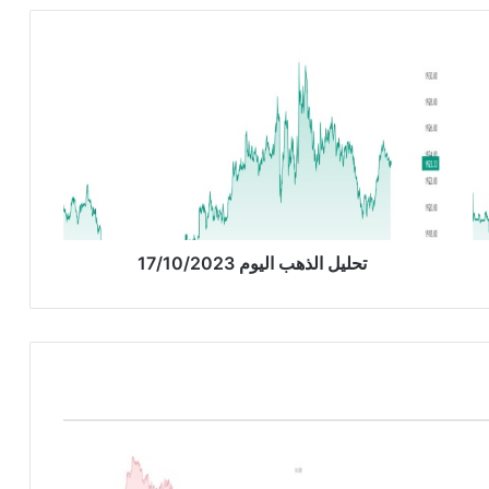
ت
ح
ل
ي
ل
ا
ل
ذ
ه
ب
تحليل الذهب اليوم 17/10/2023
ا
ل
ي
و
م
1
7
/
1