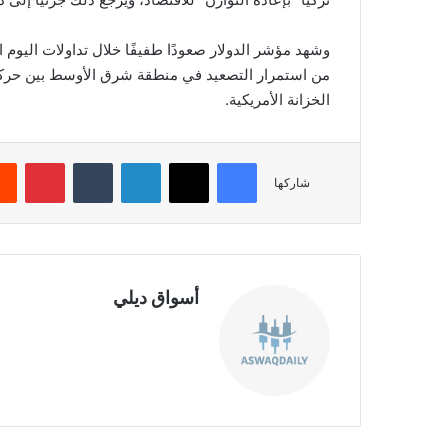
وشهد مؤشر الدولار صعودًا طفيفًا خلال تداولات اليوم 
من استمرار التصعيد في منطقة شرق الأوسط بين حركة
الخزانة الأمريكية.
فيسبوك
‫X
لينكدإن
‏Tumblr
بينتيريست
شاركها
أسواق ديلي
موق
ع
الوي
ب