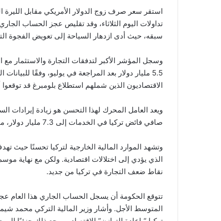
سبقه، حيث أدى ازدهار السياحة إلى تعويض الفجوة التج
5.5 مليار دولار بعد المراجعة في يوليو، وفقًا للبيانا
الاقتصاديون الذين شملهم استطلاع بلومبرغ قد توقعوا أن يصل العجز إلى 50
ويعد العامل المحرك لهذا التحسن هو زيادة إيرادات السف
صافي فائض تركيا في الخدمات إلى 7.3 مليار دولار، مما ساعد في تعويض عجز السلع الذي بلغ 7.1 مليار دولار.
وتشهد الموارد المالية الخارجية لتركيا تحسنًا حيث ت
الذي يؤدي إلى اختلالات اقتصادية. ولكن مع نهاية موسم
نقاط ضعف التجارة في تركيا من جديد.
المتوسط ​​الأجل. وأشار وزير المالية التركي محمد 
تركيا “بإعادة التوازن” للاقتصاد، ويرجع ذلك جزئيًا إلى 