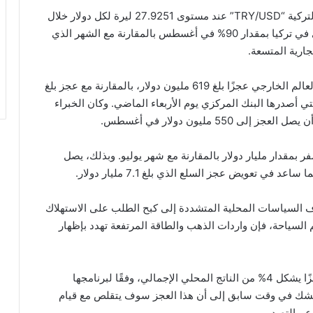
استقر سعر صرف زوج الدولار الأمريكي مقابل الليرة التركية “TRY/USD” عند مستوى 27.9251 ليرة لكل دولار خلال
تداولات اليوم الثلاثاء، وقد تقليص عجز الحساب الجاري في تركيا بمقدار 90% في أغسطس بالمقارنة مع الشهر الذي
ارية المتسعة.
وسجل المؤشر الأكبر لتدفقات التجارة والاستثمار مع العالم الخارجي عجزًا بلغ 619 مليون دولار، بالمقارنة مع عجز بلغ
ت التي أصدرها البنك المركزي يوم الأربعاء الماضي. وكان الخبراء
5 مليون دولار في أغسطس.
ر بمقدار مليار دولار بالمقارنة مع شهر يوليو. وبذلك، يصل
هدف السياسات المحلية المتشددة إلى كبح الطلب على الاستهلاك
 السياحة، فإن واردات الذهب والطاقة المرتفعة تهدد بإظهار
تتوقع الحكومة أن يسجل الحساب الجاري هذا العام عجزًا يشكل 4% من الناتج المحلي الإجمالي، وفقًا لبرنامجها
شيمشك في وقت سابق إلى أن هذا العجز سوف يتقلص مع قيام
دعم التصدير.