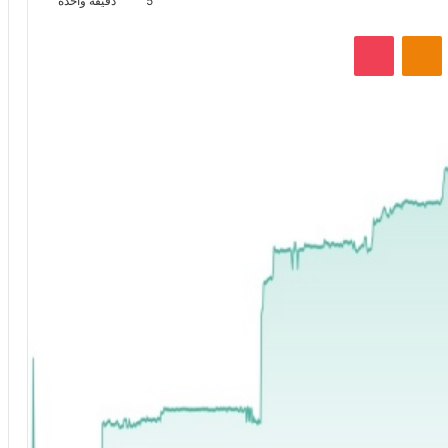
5
دقيقة واحدة
VKontak
Odnoklassniki
‫Pocket