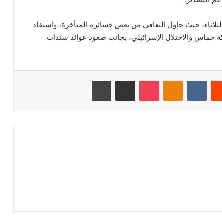
الثلاثاء، حيث حاول التعافي من بعض خسائره المتأخرة، واستفاد
 حماس والاحتلال الإسرائيلي، بجانب صعود عوائد سندات
‏Reddit
‏VKontakte
Odnoklassniki
‫Pocket
مشاركة عبر البريد
طباعة