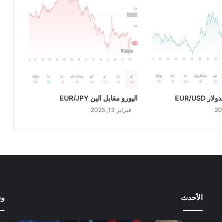
0
/
2
0
2
3
 EUR/USD
اليورو مقابل الين EUR/JPY
فبراير 13, 2025
الأحدث
وس