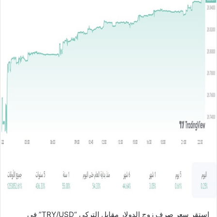
ل
ب
ر
ي
د
ا
إ
ل
ك
ت
ر
و
ن
ي
ا
استقر سعر صرف زوج الدولار مقابل التركي “TRY/USD” في