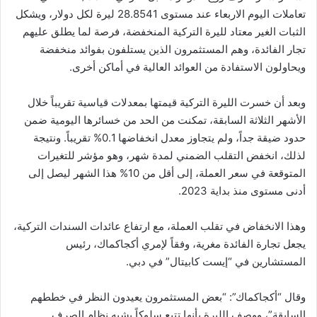
تعاملات اليوم الاربعاء عند مستوى 28.8541 ليرة لكل دولار، ويشكل
الثبات الغير معتاد لليرة التركية المنخفضة، فرصة لما يطلق عليهم
تجار الفائدة، وهم المستثمرون الذين يستلفون بفوائد منخفضة
ويحاولون الاستفادة من العوائد العالية في أماكن أخرى.
وبعد أن خسرت الليرة التركية قيمتها بمعدلات قياسية تقريباً خلال
الأشهر الثلاثة السابقة، تمكنت من الحد من خسائرها اليومية ضمن
حدود ضيقة جداً، ولم يتجاوز معدل انخفاضها 0.1% تقريباً. ونتيجة
لذلك، انخفض التقلب الضمني لمدة شهر، وهو مؤشر للتغيرات
المتوقعة في سعر العملة، إلى أقل من 10% هذا الشهر ليصل إلى
أدنى مستوى منذ بداية 2023.
وهذا الانخفاض في تقلب العملة، مع ارتفاع عائدات السندات التركية،
يجعل تجارة الفائدة مغرية، وفقاً لإمري أكجاكماك، رئيس
المستشارين في “إيست كابيتال” في دبي.
وقال “أكجاكماك”: “بعض المستثمرون يعيدون النظر في خططهم
السابقة”، ووصف الليرة بأنها تتبع سلوكاً يشبه نظام الصرف