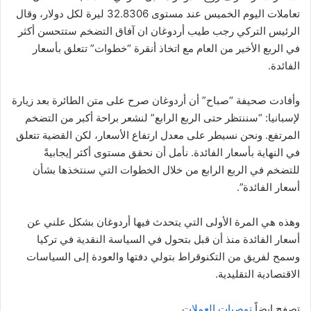
تعاملات اليوم الخميس عند مستوى 32.8306 ليرة لكل دولار، وقال
الرئيس التركي رجب طيب أردوغان ان آفاق التضخم ستتحسن أكثر
في الربع الأخير من العام مع اتخاذ أنقرة “خطوات” تتعلق بأسعار
الفائدة.
وأفادت صحيفة “صباح” أن أردوغان صرح على متن الطائرة بعد زيارة
لإسبانيا: “سننتظر حتى الربع الرابع” لنشعر براحة أكبر من التضخم
المرتفع. ونحن نسيطر على معدل ارتفاع الأسعار، لكن القضية تتعلق
في النهاية بأسعار الفائدة. نأمل أن نحقق مستوى أكثر إيجابيةً
للتضخم في الربع الرابع من خلال الخطوات التي سنتخذها بشأن
أسعار الفائدة”.
وهذه هي المرة الأولى التي يتحدث فيها أردوغان بشكل علني عن
أسعار الفائدة منذ أن قبل بتحول في السياسة النقدية في تركيا
وسمح لفريق من التكنوقراط بتولي دفتها والعودة إلى السياسات
الاقتصادية التقليدية.
تصفح ايضاً
توصيات العملات