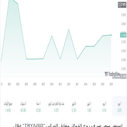
ل
ب
ر
ي
د
ا
إ
ل
ك
ت
ر
و
ن
ي
ا
استقر سعر صرف زوج الدولار مقابل التركي “TRY/USD” خلال