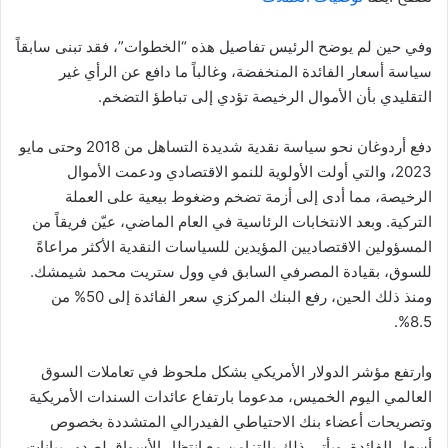
وفي حين لم يوضح الرئيس تفاصيل هذه “الخطوات”، فقد تبنى سابقاً
سياسة أسعار الفائدة المنخفضة، وغالباً ما دافع عن الرأي غير
التقليدي بأن الأموال الرخيصة تؤدي إلى تباطؤ التضخم.
دفع أردوغان نحو سياسة نقدية شديدة التساهل من 2018 وحتى مايو
2023، والتي أولت الأولوية للنمو الاقتصادي ودعمت الأموال
الرخيصة، مما أدى إلى أزمة تضخم وضغوط بيعية على العملة
التركية. وبعد الانتخابات الرئاسية في العام الماضي، عيّن فريقاً من
المسؤولين الاقتصاديين المؤيدين للسياسات النقدية الأكثر مراعاةً
للسوق، بقيادة المصرفي السابق في وول ستريت محمد شيمشك.
ومنذ ذلك الحين، رفع البنك المركزي سعر الفائدة إلى 50% من
8.5%.
وارتفع مؤشر الدولار الأمريكي بشكل ملحوظ في تعاملات السوق
العالمي اليوم الخميس، مدعوما بارتفاع عائدات السندات الأمريكية
وتصريحات أعضاء بنك الاحتياطي الفيدرالي المتشددة بخصوص
أسعار الفائدة. ويأتي ذلك بالتزامن مع انتظار الأسواق لصدور بيانات