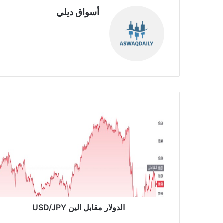
أسواق ديلي
موق
ع
الوي
ب
ا
ل
د
و
ل
ا
ر
م
ق
ا
الدولار مقابل الين USD/JPY
ب