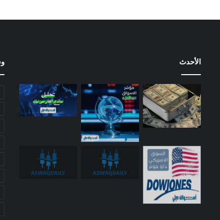
الأحدث
وس