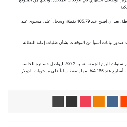
كية.
وتراجع مؤشر الدولار بنسبة 0.1% ليصل إلى 105.68 نقطة، بعد أن افتتح عند 105.79 نقطة، وسجل أعلى مستوى عند
وية أمس الخميس، فقد مؤشر الدولار 0.6% بعد صدور بيانات أسوأ من التوقعات بشأن طلبات إعانة البطالة
وانخفض العائد على سندات الخزانة الأمريكية لأجل عشر سنوات اليوم الجمعة بنسبة 0.2%، ليواصل خسائره للجلسة
الثالثة على التوالي، مقترباً من أدنى مستوى له في ستة أسابيع عند 4.165%، مما يضغط سلباً على مستويات الدولار
‏Reddit
‏VKontakte
Odnoklassniki
‫Pocket
مشاركة عبر البريد
طباعة