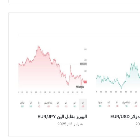
ل
ي
و
م
6
/
1
2
/
2
0
2
4
 EUR/USD
اليورو مقابل الين EUR/JPY
فبراير 13, 2025