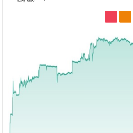
7
دقيقة واحدة
VKontak
Odnoklassniki
‫Pocket