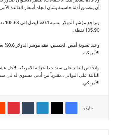
أن يتضمن أدلة حاسمة بشأن اتجاه أسعار الفائدة الأمري
105.90 نقطة.
وعند تس
الأمريكية.
الأمريكي.
فيسبوك
‫X
لينكدإن
‏Tumblr
بينتيريست
شاركها