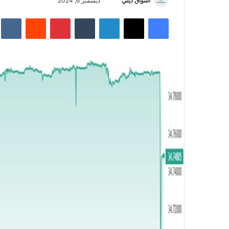
أسواق ديلي
أ
ديسمبر 6, 2024
ر
فيسبوك
‫X
لينكدإن
‏Tumblr
بينتيريست
‏Reddit
‏te
س
ل
ب
ر
ي
د
ا
إ
ل
ك
ت
ر
و
ن
ي
ا