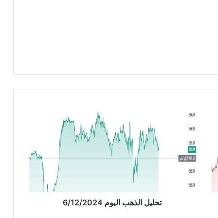
ت
ح
ل
ي
ل
ا
ل
ذ
ه
ب
تحليل الذهب اليوم 6/12/2024
ا