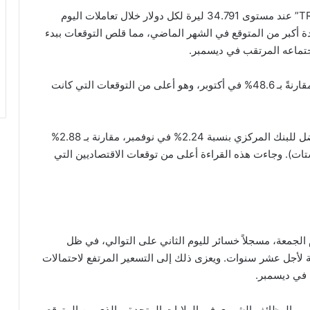
استقر سعر صرف زوج الدولار مقابل التركي “TRY/USD” عند مستوى 34.791 ليرة لكل دولار خلال تعاملات اليوم
 أكبر من المتوقع في الشهر الماضي، مما قلص التوقعات ببدء
جتماعه المرتقب في ديسمبر.
وتباطأ معدل التضخم السنوي إلى 47.1% في نوفمبر، مقارنةً بـ 48.6% في أكتوبر، وهو أعلى من التوقعات التي كانت
وفي الوقت نفسه، ارتفع مؤشر التضخم الشهري المفضل للبنك المركزي بنسبة 2.24% في نوفمبر، مقارنة بـ 2.88%
ات). وجاءت هذه القراءة أعلى من توقعات الاقتصاديين التي
م الجمعة، مسجلاً خسائر لليوم الثاني على التوالي، في ظل
ة لأجل عشر سنوات. ويعزى ذلك إلى التسعير المرتفع لاحتمالات
 في ديسمبر.
قرير الوظائف الشهري في الولايات المتحدة، والذي من المتوقع