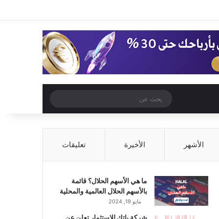
‫X
فيسبوك
‫YouTube
انستقرام
تسجيل الدخول
مقال عشوائي
إضافة عمود جا
مقال عشوائي
بحث
عن
الأشهر
الأخيرة
تعليقات
ما هي الأسهم الحلال؟ قائمة
بالأسهم الحلال العالمية والمحلية
مايو 19, 2024
شركة باتك للاستثمار تعلن عن