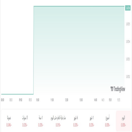
س
ل
ب
ر
ي
د
ا
إ
ل
ك
ت
ر
و
ن
ي
ا