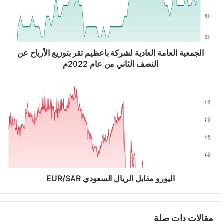
ي
ة
ا
ل
ع
الجمعية العامة العادية لشركة باعظيم تقر بتوزيع الأرباح عن
ا
النصف الثاني من عام 2022م
م
ة
ا
ا
ل
ل
ي
ع
و
ا
ر
د
و
ي
م
ة
ق
ل
ا
ش
ب
اليورو مقابل الريال السعودي EUR/SAR
ر
ل
ك
ا
ة
ل
مقالات ذات صلة
ب
ر