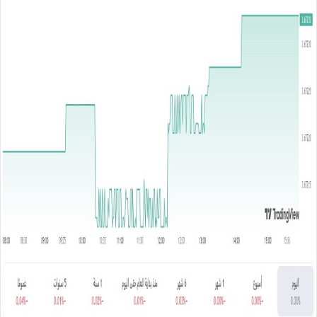
س
ل
ب
ر
ي
د
ا
إ
ل
ك
ت
ر
و
ن
ي
ا