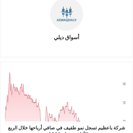
أسواق ديلي
موق
ع
الوي
ب
ش
ر
ك
ة
ب
ا
ع
ظ
ي
م
شركة باعظيم تسجل نمو طفيف في صافي أرباحها خلال الربع