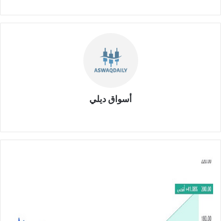
أسواق ديلي
موق
ع
الوي
ب
ت
ج
ر
ي
ش
ر
ك