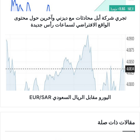
ة
أ
ب
تجري شركة أبل محادثات مع ديزني وآخرين حول محتوى
ل
الواقع الافتراضي لسماعات رأس جديدة
م
ح
ا
ا
ل
د
ي
ث
و
ا
ر
ت
و
م
م
ع
ق
د
ا
ي
ب
اليورو مقابل الريال السعودي EUR/SAR
ز
ل
ن
ا
ي
ل
مقالات ذات صلة
و
ر
آ
ي
خ
ا