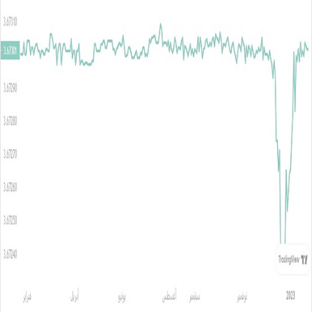
س
ل
ب
ر
ي
د
ا
إ
ل
ك
ت
ر
و
ن
ي
ا