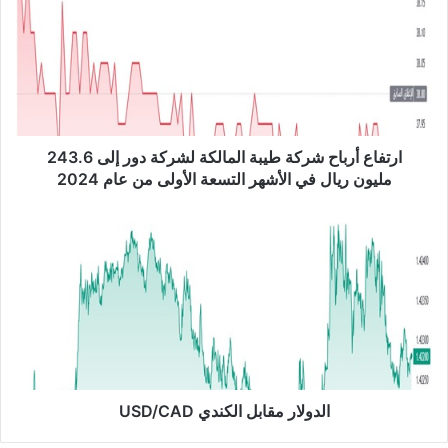
ت
ف
ا
ع
أ
ر
ب
ا
ارتفاع أرباح شركة طيبة المالكة لشركة دور إلى 243.6
ح
مليون ريال في الأشهر التسعة الأولى من عام 2024
ش
ر
ا
ك
ل
ة
د
ط
و
ي
ل
ب
ا
ة
ر
ا
م
ل
ق
م
ا
الدولار مقابل الكندي USD/CAD
ا
ب