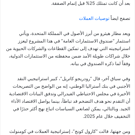
بعد أن كانت تمتلك 25% قبل إتمام الصفقة.
تصفح ايضاً
توصيات العملات
ويعد مطار هيثرو من أبرز الأصول في المملكة المتحدة، ويأتي
استثمار “صندوق الاستثمارات العامة” في هذا المشروع ليعزز
استراتيجيته التي تهدف إلى تمكين القطاعات والشركات الحيوية من
خلال شراكات طويلة الأمد ضمن محفظته من الاستثمارات الدولية،
وفقاً لما ذكره الصندوق في بيانه.
وفي سياق آخر، قال “رودريجو كاتريل”، كبير استراتيجيي النقد
الأجنبي في بنك أستراليا الوطني، إنه من الواضح من التصريحات
الأخيرة في مجلس الاحتياطي الفيدرالي وتدفق البيانات الاقتصادية
أن التقدم نحو هدف التضخم قد تباطأ، بينما يواصل الاقتصاد الأداء
الجيد. وبالتالي، يمكن لصانعي السياسات اتباع نهج أكثر حذرًا في
التخفيف خلال عام 2025.
ومن جهتها، قالت “كارول كونج”، إستراتيجية العملات في كومنولث