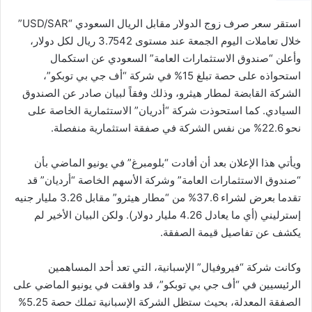
استقر سعر صرف زوج الدولار مقابل الريال السعودي “USD/SAR”
خلال تعاملات اليوم الجمعة عند مستوى 3.7542 ريال لكل دولار،
وأعلن “صندوق الاستثمارات العامة” السعودي عن استكمال
استحواذه على حصة تبلغ 15% في شركة “أف جي بي توبكو”،
الشركة القابضة لمطار هيثرو، وذلك وفقاً لبيان صادر عن الصندوق
السيادي. كما استحوذت شركة “أدريان” الاستثمارية الخاصة على
نحو 22.6% من نفس الشركة في صفقة استثمارية منفصلة.
ويأتي هذا الإعلان بعد أن أفادت “بلومبرغ” في يونيو الماضي بأن
“صندوق الاستثمارات العامة” وشركة الأسهم الخاصة “أرديان” قد
تقدما بعرض لشراء 37.6% من “مطار هيثرو” مقابل 3.26 مليار جنيه
إسترليني (أي ما يعادل 4.26 مليار دولار). ولكن البيان الأخير لم
يكشف عن تفاصيل قيمة الصفقة.
وكانت شركة “فيروفيال” الإسبانية، التي تعد أحد المساهمين
الرئيسيين في “أف جي بي توبكو”، قد وافقت في يونيو الماضي على
الصفقة المعدلة، بحيث ستظل الشركة الإسبانية تملك حصة 5.25%