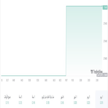
س
ل
ب
ر
ي
د
ا
إ
ل
ك
ت
ر
و
ن
ي
ا