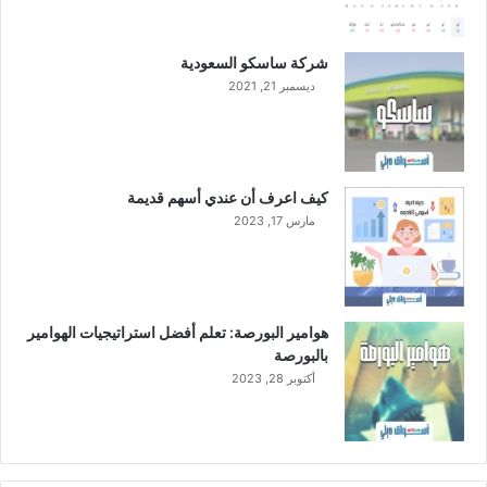
ل
أ
و
شركة ساسكو السعودية
ل
ديسمبر 21, 2021
ى
م
ن
ع
ا
كيف اعرف أن عندي أسهم قديمة
م
مارس 17, 2023
2
0
2
4
هوامير البورصة: تعلم أفضل استراتيجيات الهوامير
بالبورصة
أكتوبر 28, 2023